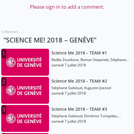
Please sign in to add a comment.
Collection
“SCIENCE ME! 2018 – GENÈVE”
Science Me 2018 – TEAM #1
1
Radka Zounkova, Roman Stepanek, Stéphane
Gabioud
samedi 7 juillet 2018
Science Me 2018 – TEAM #2
2
Stéphane Gabioud, Augustin Joessel
samedi 7 juillet 2018
Science Me 2018 – TEAM #3
3
Stéphane Gabioud, Dimitrios Tsimpidas,
Panagiotis Lazos
samedi 7 juillet 2018