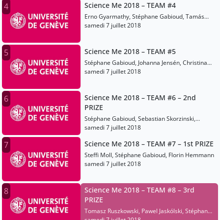
Science Me 2018 – TEAM #4
4
Erno Gyarmathy, Stéphane Gabioud, Tamás
Zelles
samedi 7 juillet 2018
Science Me 2018 – TEAM #5
5
Stéphane Gabioud, Johanna Jensén, Christina
Humina
samedi 7 juillet 2018
Science Me 2018 – TEAM #6 – 2nd
6
PRIZE
Stéphane Gabioud, Sebastian Skorzinski,
Marius Herold
samedi 7 juillet 2018
Science Me 2018 – TEAM #7 – 1st PRIZE
7
Steffi Moll, Stéphane Gabioud, Florin Hemmann
samedi 7 juillet 2018
Science Me 2018 – TEAM #8 – 3rd
8
PRIZE
Tomasz Ruszkowski, Pawel Jaskólski, Stéphane
Gabioud
samedi 7 juillet 2018