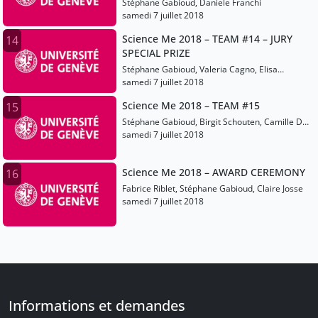
Stéphane Gabioud, Daniele Franchi
samedi 7 juillet 2018
Science Me 2018 – TEAM #14 – JURY
14
SPECIAL PRIZE
Stéphane Gabioud, Valeria Cagno, Elisa
Rossetti
samedi 7 juillet 2018
Science Me 2018 – TEAM #15
15
Stéphane Gabioud, Birgit Schouten, Camille De
Valk
samedi 7 juillet 2018
Science Me 2018 – AWARD CEREMONY
16
Fabrice Riblet, Stéphane Gabioud, Claire Josse
samedi 7 juillet 2018
Informations et demandes