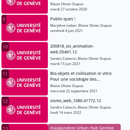
Blaise Olivier Dupuis
mardi 27 octobre 2020
Public·ques !
9
Marylène Lieber, Blaise Olivier Dupuis
vendredi 4 juin 2021
200818_sis_animation-
10
web.55401.12
Sandro Cattacin, Blaise Olivier Dupuis
mardi 15 juin 2021
Bio-objets et civilisation in vitro:
11
Pour une sociologie des
biotechnologies
Blaise Olivier Dupuis
mercredi 22 septembre 2021
sismo_web_1080.41772.12
12
Sandro Cattacin, Blaise Olivier Dupuis
lundi 14 mars 2022
Inauguration Urban Hub Genève
13