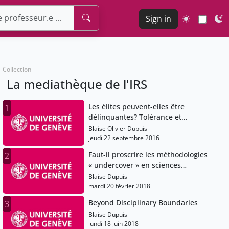
Sign in
Collection
La mediathèque de l'IRS
Les élites peuvent-elles être
1
délinquantes? Tolérance et
réprobation de la criminalité en
Blaise Olivier Dupuis
col blanc
jeudi 22 septembre 2016
Faut-il proscrire les méthodologies
2
« undercover » en sciences
sociales ?
Blaise Dupuis
mardi 20 février 2018
Beyond Disciplinary Boundaries
3
Blaise Dupuis
lundi 18 juin 2018