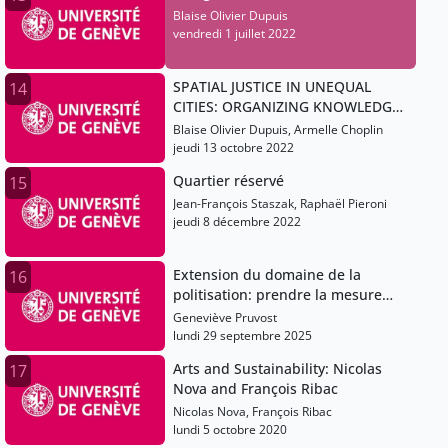
Blaise Olivier Dupuis
vendredi 1 juillet 2022
SPATIAL JUSTICE IN UNEQUAL
14
CITIES: ORGANIZING KNOWLEDGE
ACROSS UNIVERSITIES AND
Blaise Olivier Dupuis, Armelle Choplin
MOVEMENTS
jeudi 13 octobre 2022
Quartier réservé
15
Jean-François Staszak, Raphaël Pieroni
jeudi 8 décembre 2022
Extension du domaine de la
16
politisation: prendre la mesure
des alternatives de subsistance
Geneviève Pruvost
lundi 29 septembre 2025
Arts and Sustainability: Nicolas
17
Nova and François Ribac
Nicolas Nova, François Ribac
lundi 5 octobre 2020