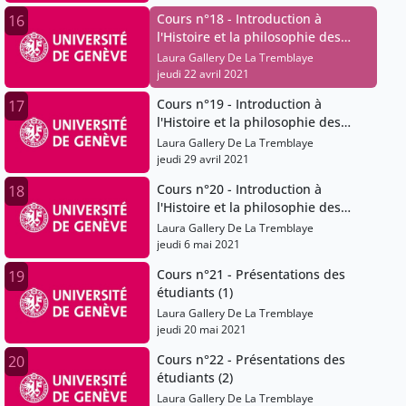
Cours n°18 - Introduction à
16
l'Histoire et la philosophie des
sciences
Laura Gallery De La Tremblaye
jeudi 22 avril 2021
Cours n°19 - Introduction à
17
l'Histoire et la philosophie des
sciences
Laura Gallery De La Tremblaye
jeudi 29 avril 2021
Cours n°20 - Introduction à
18
l'Histoire et la philosophie des
sciences
Laura Gallery De La Tremblaye
jeudi 6 mai 2021
Cours n°21 - Présentations des
19
étudiants (1)
Laura Gallery De La Tremblaye
jeudi 20 mai 2021
Cours n°22 - Présentations des
20
étudiants (2)
Laura Gallery De La Tremblaye