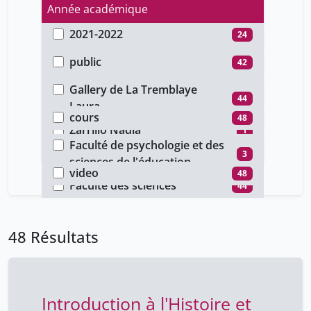
Année académique
2021-2022
24
Type d'accès
2020-2021
23
public
42
Auteur
2018-2019
1
unige_restricted
6
Gallery de La Tremblaye
Type de document
44
Laura
cours
48
Faculté
Zarrillo Nadia
1
Faculté de psychologie et des
Type de média
droux joëlle
3
3
sciences de l'éducation
video
48
Faculté des sciences
44
48 Résultats
Introduction à l'Histoire et