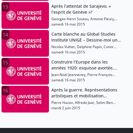
Après l’attentat de Sarajevo, «
13
l’esprit de Genève »?
Georges-Henri Soutou, Antoine Fleury,
Frédéric Dessberg, Isabelle Davion
samedi 16 mai 2015
Carte blanche au Global Studies
14
Institute UNIGE – Dessine-moi un
conflit: le rôle des cartes dans la
Nicolas Vultier, Delphine Papin, Conor
construction de la paix
Lennon, Cenni Najy, Philippe Rékacewicz
samedi 16 mai 2015
Construire l’Europe dans les
15
années 1920: esquisse avortée,
matrice féconde
Jean-Noël Jeanneney, Pierre-François
Souyri
samedi 16 mai 2015
Après la guerre. Représentations
16
artistiques et mobilisation
politique
Pierre Hazan, Alfredo Jaar, Selim Ben
Hassen
mardi 2 juin 2015