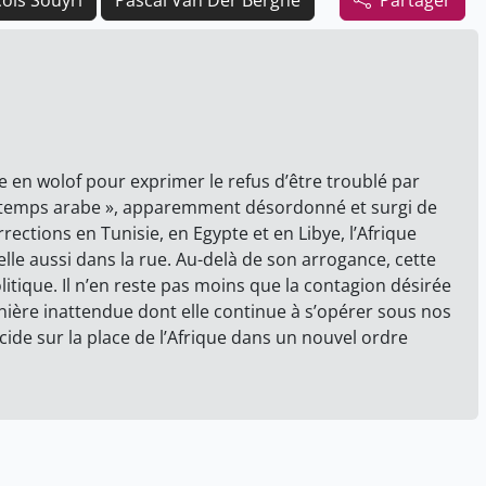
çois Souyri
Pascal Van Der Berghe
Partager
e en wolof pour exprimer le refus d’être troublé par
rintemps arabe », apparemment désordonné et surgi de
rrections en Tunisie, en Egypte et en Libye, l’Afrique
e aussi dans la rue. Au-delà de son arrogance, cette
itique. Il n’en reste pas moins que la contagion désirée
manière inattendue dont elle continue à s’opérer sous nos
cide sur la place de l’Afrique dans un nouvel ordre