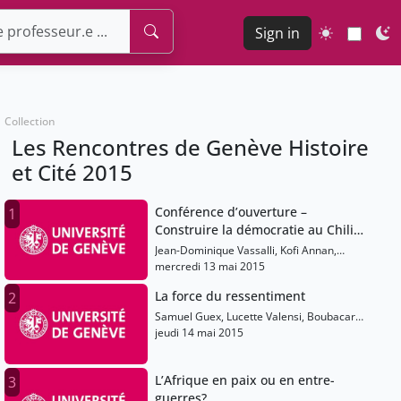
Sign in
Collection
Les Rencontres de Genève Histoire
et Cité 2015
Conférence d’ouverture –
1
Construire la démocratie au Chili:
quelle justice?
Jean-Dominique Vassalli, Kofi Annan,
Antonio Hodgers, Gilles Marchand, Juan
mercredi 13 mai 2015
Guzmán Tapia, Rolf Heuer, Pierre-
La force du ressentiment
2
François Souyri, Sandrine Salerno
Samuel Guex, Lucette Valensi, Boubacar
Boris Diop, Doan Cam Thi, Benjamin
jeudi 14 mai 2015
Stora
L’Afrique en paix ou en entre-
3
guerres?