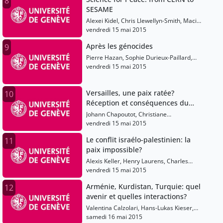
8
SESAME
Alexei Kidel, Chris Llewellyn-Smith, Maciej
Nalecz, Herwig Schopper
vendredi 15 mai 2015
Après les génocides
9
Pierre Hazan, Sophie Durieux-Paillard,
Gaïdz Minassian, Hélène Dumas
vendredi 15 mai 2015
Versailles, une paix ratée?
10
Réception et conséquences du
traité de paix en Allemagne (1919-
Johann Chapoutot, Christiane
1939)
Scheidemann, Vincent Laniol, Jean-Michel
vendredi 15 mai 2015
Guieu
Le conflit israélo-palestinien: la
11
paix impossible?
Alexis Keller, Henry Laurens, Charles
Enderlin
vendredi 15 mai 2015
Arménie, Kurdistan, Turquie: quel
12
avenir et quelles interactions?
Valentina Calzolari, Hans-Lukas Kieser,
Cengiz Aktar, Gaïdz Minassian, Jordi Tejel
samedi 16 mai 2015