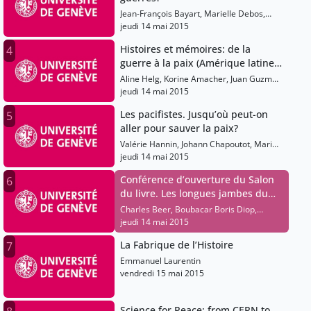
Jean-François Bayart, Marielle Debos,
Roland Marchal, Didier Péclard
jeudi 14 mai 2015
Histoires et mémoires: de la
4
guerre à la paix (Amérique latine –
Russie)
Aline Helg, Korine Amacher, Juan Guzmán
Tapia, Maria Lipman, Daniel Pécaut,
jeudi 14 mai 2015
Dominique Arel
Les pacifistes. Jusqu’où peut-on
5
aller pour sauver la paix?
Valérie Hannin, Johann Chapoutot, Marie-
Claire Hoock-Demarle, Christophe
jeudi 14 mai 2015
Prochasson, Michel Winock
Conférence d’ouverture du Salon
6
du livre. Les longues jambes du
printemps
Charles Beer, Boubacar Boris Diop,
Pierre-François Souyri, Pascal Van Der
jeudi 14 mai 2015
Berghe
La Fabrique de l’Histoire
7
Emmanuel Laurentin
vendredi 15 mai 2015
Science for Peace: from CERN to