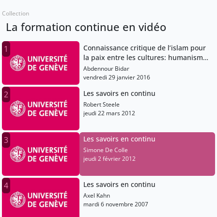
Collection
La formation continue en vidéo
Connaissance critique de l’islam pour
1
la paix entre les cultures: humanisme
islamique au service d’un humanisme
Abdennour Bidar
universel
vendredi 29 janvier 2016
Les savoirs en continu
2
Robert Steele
jeudi 22 mars 2012
Les savoirs en continu
3
Simone De Colle
jeudi 2 février 2012
Les savoirs en continu
4
Axel Kahn
mardi 6 novembre 2007