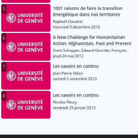
1001 raisons de faire la transition
5
énergétique dans nos territoires
Raphaël Claustre
mercredi 9 décembre 2015
A New Challenge for Humanitarian
6
Action: Afghanistan, Past and Present
Doris Schopper, Edward Girardet, François
Grunewald, Gilles Carbonnier
jeudi 24 mai 2012
Les savoirs en continu
7
Jean-Pierre Méan
samedi 2 novembre 2013
Les savoirs en continu
8
Nicolas Fleury
vendredi 25 janvier 2013