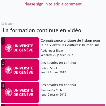
Please sign in to add a comment.
Collection
La formation continue en vidéo
Connaissance critique de l’islam pour
1
la paix entre les cultures: humanisme
islamique au service d’un humanisme
Abdennour Bidar
universel
vendredi 29 janvier 2016
Les savoirs en continu
2
Robert Steele
jeudi 22 mars 2012
Les savoirs en continu
3
Simone De Colle
jeudi 2 février 2012