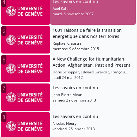
Les savoirs en continu
4
Axel Kahn
mardi 6 novembre 2007
1001 raisons de faire la transition
5
énergétique dans nos territoires
Raphaël Claustre
mercredi 9 décembre 2015
A New Challenge for Humanitarian
6
Action: Afghanistan, Past and Present
Doris Schopper, Edward Girardet, François
Grunewald, Gilles Carbonnier
jeudi 24 mai 2012
Les savoirs en continu
7
Jean-Pierre Méan
samedi 2 novembre 2013
Les savoirs en continu
8
Nicolas Fleury
vendredi 25 janvier 2013