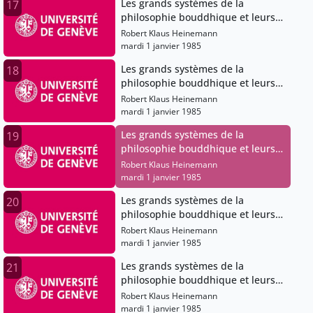
Les grands systèmes de la
17
philosophie bouddhique et leurs
évolutions dans le bouddhisme
Robert Klaus Heinemann
japonais
mardi 1 janvier 1985
Les grands systèmes de la
18
philosophie bouddhique et leurs
évolutions dans le bouddhisme
Robert Klaus Heinemann
japonais
mardi 1 janvier 1985
Les grands systèmes de la
19
philosophie bouddhique et leurs
évolutions dans le bouddhisme
Robert Klaus Heinemann
japonais
mardi 1 janvier 1985
Les grands systèmes de la
20
philosophie bouddhique et leurs
évolutions dans le bouddhisme
Robert Klaus Heinemann
japonais
mardi 1 janvier 1985
Les grands systèmes de la
21
philosophie bouddhique et leurs
évolutions dans le bouddhisme
Robert Klaus Heinemann
japonais
mardi 1 janvier 1985