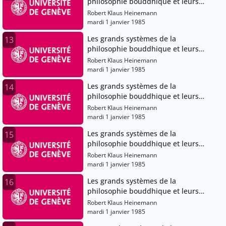
philosophie bouddhique et leurs
évolutions dans le bouddhisme
Robert Klaus Heinemann
japonais
mardi 1 janvier 1985
Les grands systèmes de la
13
philosophie bouddhique et leurs
évolutions dans le bouddhisme
Robert Klaus Heinemann
japonais
mardi 1 janvier 1985
Les grands systèmes de la
14
philosophie bouddhique et leurs
évolutions dans le bouddhisme
Robert Klaus Heinemann
japonais
mardi 1 janvier 1985
Les grands systèmes de la
15
philosophie bouddhique et leurs
évolutions dans le bouddhisme
Robert Klaus Heinemann
japonais
mardi 1 janvier 1985
Les grands systèmes de la
16
philosophie bouddhique et leurs
évolutions dans le bouddhisme
Robert Klaus Heinemann
japonais
mardi 1 janvier 1985