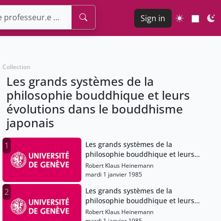
Sign in
Collection
Les grands systèmes de la
philosophie bouddhique et leurs
évolutions dans le bouddhisme
japonais
Les grands systèmes de la
1
philosophie bouddhique et leurs
évolutions dans le bouddhisme
Robert Klaus Heinemann
japonais
mardi 1 janvier 1985
Les grands systèmes de la
2
philosophie bouddhique et leurs
évolutions dans le bouddhisme
Robert Klaus Heinemann
japonais
mardi 1 janvier 1985