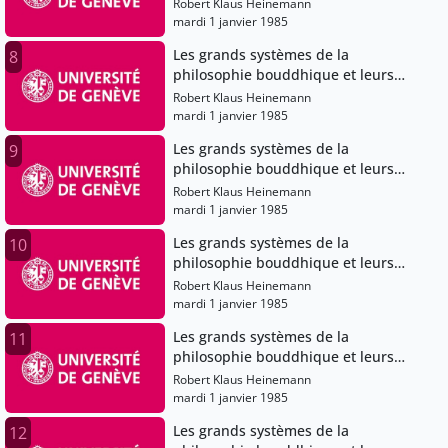
évolutions dans le bouddhisme
Robert Klaus Heinemann
japonais
mardi 1 janvier 1985
Les grands systèmes de la
8
philosophie bouddhique et leurs
évolutions dans le bouddhisme
Robert Klaus Heinemann
japonais
mardi 1 janvier 1985
Les grands systèmes de la
9
philosophie bouddhique et leurs
évolutions dans le bouddhisme
Robert Klaus Heinemann
japonais
mardi 1 janvier 1985
Les grands systèmes de la
10
philosophie bouddhique et leurs
évolutions dans le bouddhisme
Robert Klaus Heinemann
japonais
mardi 1 janvier 1985
Les grands systèmes de la
11
philosophie bouddhique et leurs
évolutions dans le bouddhisme
Robert Klaus Heinemann
japonais
mardi 1 janvier 1985
Les grands systèmes de la
12