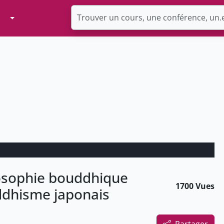
Toggle Dropdown
losophie bouddhique
1700 Vues
uddhisme japonais