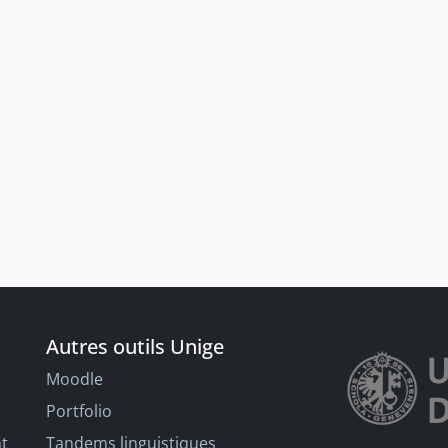
Autres outils Unige
Moodle
Portfolio
nt
Tandems linguistiques