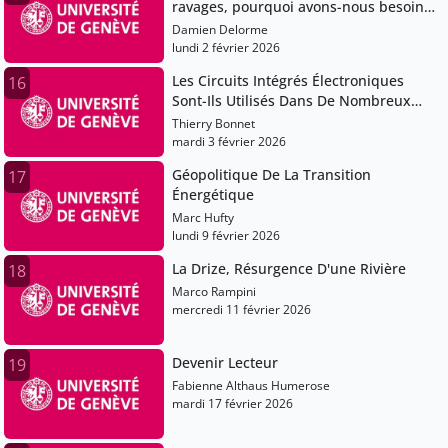
ravages, pourquoi avons-nous besoin
des artistes?
Damien Delorme
lundi 2 février 2026
Les Circuits Intégrés Électroniques
16
Sont-Ils Utilisés Dans De Nombreux
Appareils?
Thierry Bonnet
mardi 3 février 2026
Géopolitique De La Transition
17
Énergétique
Marc Hufty
lundi 9 février 2026
La Drize, Résurgence D'une Rivière
18
Marco Rampini
mercredi 11 février 2026
Devenir Lecteur
19
Fabienne Althaus Humerose
mardi 17 février 2026