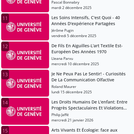
sûre et efficace
Pascal Bonnabry
mardi 2 décembre 2025
Les Soins Intensifs, C'est Quoi - 40
11
Années D'expérience Partagées
Jérôme Pugin
vendredi 5 décembre 2025
De Fils En Aiguilles-L'art Textile Est-
12
Européen Des Années 1970
Lleana Parvu
mercredi 10 décembre 2025
Je Ne Peux Pas Le Sentir! - Curiosités
13
De La Communication Olfactive
Roland Maurer
lundi 15 décembre 2025
Les Droits Humains De L'enfant: Entre
14
Progrès Spectaculaires Et Violations
Graves Et Systématiques
Philip Jaffé
mercredi 21 janvier 2026
Arts Vivants Et Écologie: face aux
15