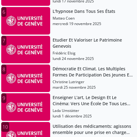
lundi 17 novembre 2025
L'hypnose Dans Tous Ses États
6
Matteo Coen
mercredi 19 novembre 2025
Etudier Et Valoriser Le Patrimoine
7
Genevois
Frédéric Elsig
lundi 24 novembre 2025
Démocratie Et Climat. Les Multiples
8
Formes De Participation Des Jeunes En
Europe
Christine Lutringer
mardi 25 novembre 2025
Enseigner L'art, Le Design Et Le
9
Cinéma: Vers Une École De Tous Les
Possibles
Lada Umstätter
lundi 1 décembre 2025
Utilisation des médicaments: agissons
10
ensemble pour une prise en charge