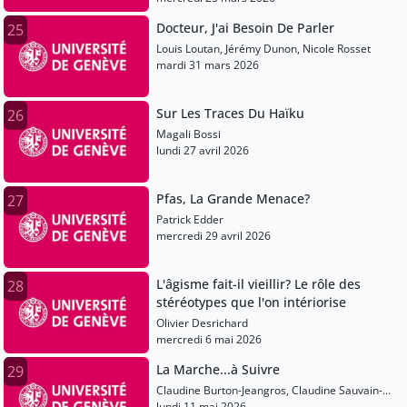
Docteur, J'ai Besoin De Parler
25
Louis Loutan, Jérémy Dunon, Nicole Rosset
mardi 31 mars 2026
Sur Les Traces Du Haïku
26
Magali Bossi
lundi 27 avril 2026
Pfas, La Grande Menace?
27
Patrick Edder
mercredi 29 avril 2026
L'âgisme fait-il vieillir? Le rôle des
28
stéréotypes que l'on intériorise
Olivier Desrichard
mercredi 6 mai 2026
La Marche...à Suivre
29
Claudine Burton-Jeangros, Claudine Sauvain-
Dugerdil, Claude-François Robert, Bernt
lundi 11 mai 2026