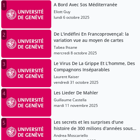
A Bord Avec Sos Méditerranée
1
Eliott Guy
lundi 6 octobre 2025
De L'indéfini En Francoprovençal: la
2
variation vue au moyen de cartes
Tabea Ihsane
mercredi 8 octobre 2025
Le Virus De La Grippe Et L’homme, Des
3
Compagnons Inséparables
Laurent Kaiser
vendredi 31 octobre 2025
Les Lieder De Mahler
4
Guillaume Castella
mardi 11 novembre 2025
Les secrets et les surprises d'une
5
histoire de 300 milions d'années sous
nos pieds
Andrea Moscariello