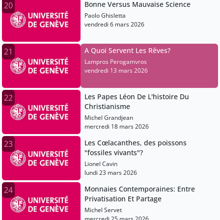
Bonne Versus Mauvaise Science
20
Paolo Ghisletta
vendredi 6 mars 2026
A Quoi Servent Les Rêves?
21
Lampros Perogamvros
vendredi 13 mars 2026
Les Papes Léon De L'histoire Du
22
Christianisme
Michel Grandjean
mercredi 18 mars 2026
Les Cœlacanthes, des poissons
23
"fossiles vivants"?
Lionel Cavin
lundi 23 mars 2026
Monnaies Contemporaines: Entre
24
Privatisation Et Partage
Michel Servet
mercredi 25 mars 2026