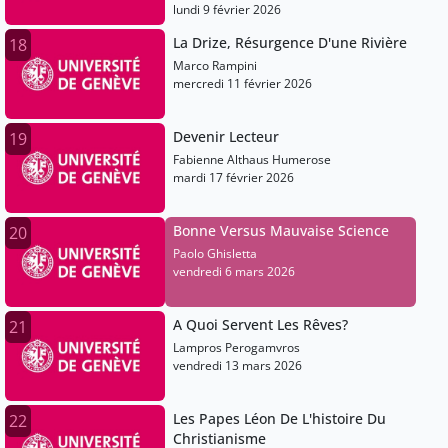
lundi 9 février 2026
La Drize, Résurgence D'une Rivière
18
Marco Rampini
mercredi 11 février 2026
Devenir Lecteur
19
Fabienne Althaus Humerose
mardi 17 février 2026
Bonne Versus Mauvaise Science
20
Paolo Ghisletta
vendredi 6 mars 2026
A Quoi Servent Les Rêves?
21
Lampros Perogamvros
vendredi 13 mars 2026
Les Papes Léon De L'histoire Du
22
Christianisme