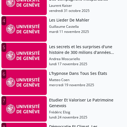
Laurent Kaiser
vendredi 31 octobre 2025
Les Lieder De Mahler
4
Guillaume Castella
mardi 11 novembre 2025
Les secrets et les surprises d'une
5
histoire de 300 milions d'années
sous nos pieds
Andrea Moscariello
lundi 17 novembre 2025
L'hypnose Dans Tous Ses États
6
Matteo Coen
mercredi 19 novembre 2025
Etudier Et Valoriser Le Patrimoine
7
Genevois
Frédéric Elsig
lundi 24 novembre 2025
Démocratie Et Climat. Les