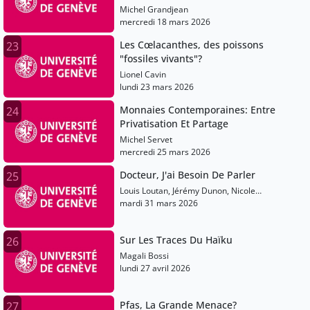
Michel Grandjean
mercredi 18 mars 2026
Les Cœlacanthes, des poissons
23
"fossiles vivants"?
Lionel Cavin
lundi 23 mars 2026
Monnaies Contemporaines: Entre
24
Privatisation Et Partage
Michel Servet
mercredi 25 mars 2026
Docteur, J'ai Besoin De Parler
25
Louis Loutan, Jérémy Dunon, Nicole
Rosset
mardi 31 mars 2026
Sur Les Traces Du Haïku
26
Magali Bossi
lundi 27 avril 2026
Pfas, La Grande Menace?
27