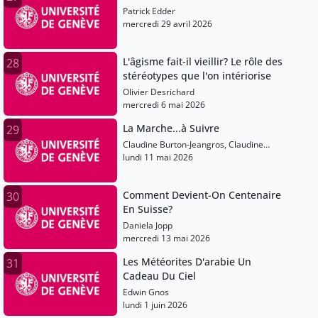
Patrick Edder
mercredi 29 avril 2026
L'âgisme fait-il vieillir? Le rôle des
28
stéréotypes que l'on intériorise
Olivier Desrichard
mercredi 6 mai 2026
La Marche...à Suivre
29
Claudine Burton-Jeangros, Claudine
Sauvain-Dugerdil, Claude-François
lundi 11 mai 2026
Robert, Bernt Kayser, Marie Leocadie
Comment Devient-On Centenaire
30
En Suisse?
Daniela Jopp
mercredi 13 mai 2026
Les Météorites D'arabie Un
31
Cadeau Du Ciel
Edwin Gnos
lundi 1 juin 2026