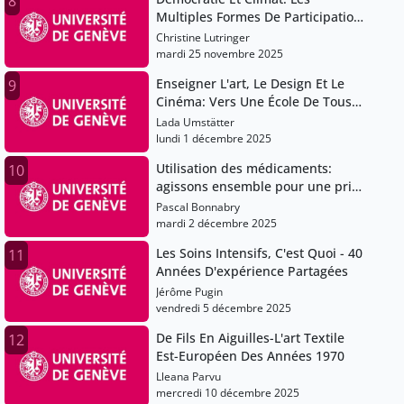
8
Multiples Formes De Participation
Des Jeunes En Europe
Christine Lutringer
mardi 25 novembre 2025
Enseigner L'art, Le Design Et Le
9
Cinéma: Vers Une École De Tous
Les Possibles
Lada Umstätter
lundi 1 décembre 2025
Utilisation des médicaments:
10
agissons ensemble pour une prise
en charge sûre et efficace
Pascal Bonnabry
mardi 2 décembre 2025
Les Soins Intensifs, C'est Quoi - 40
11
Années D'expérience Partagées
Jérôme Pugin
vendredi 5 décembre 2025
De Fils En Aiguilles-L'art Textile
12
Est-Européen Des Années 1970
Lleana Parvu
mercredi 10 décembre 2025