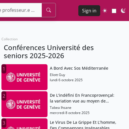
Sign in
Collection
Conférences Université des
seniors 2025-2026
A Bord Avec Sos Méditerranée
1
Eliott Guy
lundi 6 octobre 2025
De L'indéfini En Francoprovençal:
2
la variation vue au moyen de
cartes
Tabea Ihsane
mercredi 8 octobre 2025
Le Virus De La Grippe Et L’homme,
3
Des Compagnons Inséparables