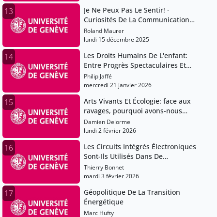
Je Ne Peux Pas Le Sentir! -
13
Curiosités De La Communication
Olfactive
Roland Maurer
lundi 15 décembre 2025
Les Droits Humains De L'enfant:
14
Entre Progrès Spectaculaires Et
Violations Graves Et
Philip Jaffé
Systématiques
mercredi 21 janvier 2026
Arts Vivants Et Écologie: face aux
15
ravages, pourquoi avons-nous
besoin des artistes?
Damien Delorme
lundi 2 février 2026
Les Circuits Intégrés Électroniques
16
Sont-Ils Utilisés Dans De
Nombreux Appareils?
Thierry Bonnet
mardi 3 février 2026
Géopolitique De La Transition
17
Énergétique
Marc Hufty