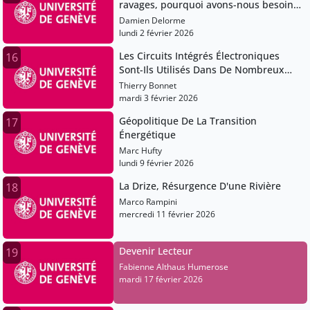
ravages, pourquoi avons-nous besoin
des artistes?
Damien Delorme
lundi 2 février 2026
Les Circuits Intégrés Électroniques
16
Sont-Ils Utilisés Dans De Nombreux
Appareils?
Thierry Bonnet
mardi 3 février 2026
Géopolitique De La Transition
17
Énergétique
Marc Hufty
lundi 9 février 2026
La Drize, Résurgence D'une Rivière
18
Marco Rampini
mercredi 11 février 2026
Devenir Lecteur
19
Fabienne Althaus Humerose
mardi 17 février 2026