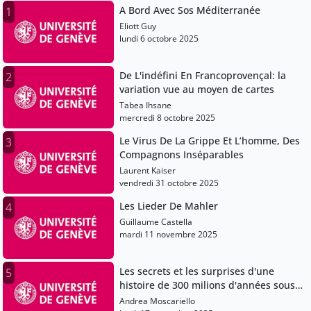
A Bord Avec Sos Méditerranée
1
Eliott Guy
lundi 6 octobre 2025
De L'indéfini En Francoprovençal: la
2
variation vue au moyen de cartes
Tabea Ihsane
mercredi 8 octobre 2025
Le Virus De La Grippe Et L’homme, Des
3
Compagnons Inséparables
Laurent Kaiser
vendredi 31 octobre 2025
Les Lieder De Mahler
4
Guillaume Castella
mardi 11 novembre 2025
Les secrets et les surprises d'une
5
histoire de 300 milions d'années sous
nos pieds
Andrea Moscariello