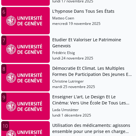
lundi 17 novembre 2025
L'hypnose Dans Tous Ses États
6
Matteo Coen
mercredi 19 novembre 2025
Etudier Et Valoriser Le Patrimoine
7
Genevois
Frédéric Elsig
lundi 24 novembre 2025
Démocratie Et Climat. Les Multiples
8
Formes De Participation Des Jeunes En
Europe
Christine Lutringer
mardi 25 novembre 2025
Enseigner L'art, Le Design Et Le
9
Cinéma: Vers Une École De Tous Les
Possibles
Lada Umstätter
lundi 1 décembre 2025
Utilisation des médicaments: agissons
10
ensemble pour une prise en charge