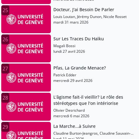
Docteur, J'ai Besoin De Parler
25
Louis Loutan, Jérémy Dunon, Nicole Rosset
mardi 31 mars 2026
Sur Les Traces Du Haïku
26
Magali Bossi
lundi 27 avril 2026
Pfas, La Grande Menace?
27
Patrick Edder
mercredi 29 avril 2026
L'âgisme fait-il vieillir? Le rôle des
28
stéréotypes que l'on intériorise
Olivier Desrichard
mercredi 6 mai 2026
La Marche...à Suivre
29
Claudine Burton-Jeangros, Claudine Sauvain-
Dugerdil, Claude-François Robert, Bernt
lundi 11 mai 2026