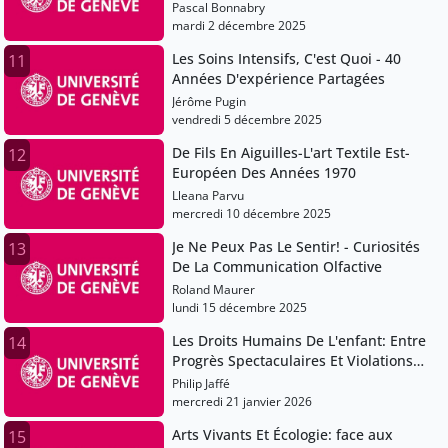
sûre et efficace
Pascal Bonnabry
mardi 2 décembre 2025
Les Soins Intensifs, C'est Quoi - 40
11
Années D'expérience Partagées
Jérôme Pugin
vendredi 5 décembre 2025
De Fils En Aiguilles-L'art Textile Est-
12
Européen Des Années 1970
Lleana Parvu
mercredi 10 décembre 2025
Je Ne Peux Pas Le Sentir! - Curiosités
13
De La Communication Olfactive
Roland Maurer
lundi 15 décembre 2025
Les Droits Humains De L'enfant: Entre
14
Progrès Spectaculaires Et Violations
Graves Et Systématiques
Philip Jaffé
mercredi 21 janvier 2026
Arts Vivants Et Écologie: face aux
15