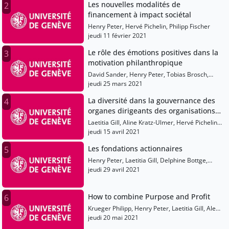
Les nouvelles modalités de
2
financement à impact sociétal
Henry Peter, Hervé Pichelin, Philipp Fischer
jeudi 11 février 2021
Le rôle des émotions positives dans la
3
motivation philanthropique
David Sander, Henry Peter, Tobias Brosch,
Florian Cova, Laetitia Gill
jeudi 25 mars 2021
La diversité dans la gouvernance des
4
organes dirigeants des organisations
non-profit (associations et fondations)
Laetitia Gill, Aline Kratz-Ulmer, Hervé Pichelin,
Aline Freiburghaus
jeudi 15 avril 2021
Les fondations actionnaires
5
Henry Peter, Laetitia Gill, Delphine Bottge,
Marianne Philip, Virginie Seghers, Achim
jeudi 29 avril 2021
Hensen
How to combine Purpose and Profit
6
Krueger Philipp, Henry Peter, Laetitia Gill, Alex
Edmans, Guido Bolliger, Jean-Pierre Danthine,
jeudi 20 mai 2021
Gesa Pellier, Laurent Frésard