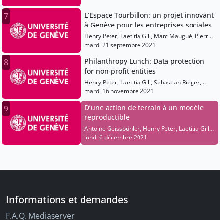
L’Espace Tourbillon: un projet innovant
7
à Genève pour les entreprises sociales
Henry Peter, Laetitia Gill, Marc Maugué, Pierre-
Yves Tapponnier, David Hiler
mardi 21 septembre 2021
Philanthropy Lunch: Data protection
8
for non-profit entities
Henry Peter, Laetitia Gill, Sebastian Rieger,
Theodora Dragan, James De France, Vincent
mardi 16 novembre 2021
Pfammatter
D’une action de terrain à un modèle
9
reproductible
Antoine Geissbühler, Henry Peter, Laetitia Gill,
Charles-Henry Rochat, Dresse Anne-Caroline
lundi 6 décembre 2021
Benski, Giuseppe Benagiano
Informations et demandes
F.A.Q. Mediaserver