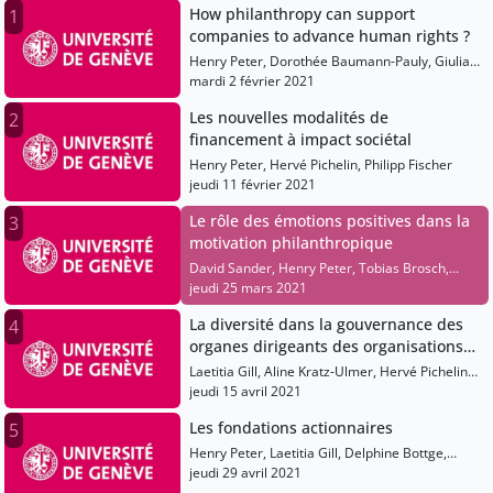
How philanthropy can support
1
companies to advance human rights ?
Henry Peter, Dorothée Baumann-Pauly, Giulia
Neri-Castracane, François Zimeray
mardi 2 février 2021
Les nouvelles modalités de
2
financement à impact sociétal
Henry Peter, Hervé Pichelin, Philipp Fischer
jeudi 11 février 2021
Le rôle des émotions positives dans la
3
motivation philanthropique
David Sander, Henry Peter, Tobias Brosch,
Florian Cova, Laetitia Gill
jeudi 25 mars 2021
La diversité dans la gouvernance des
4
organes dirigeants des organisations
non-profit (associations et fondations)
Laetitia Gill, Aline Kratz-Ulmer, Hervé Pichelin,
Aline Freiburghaus
jeudi 15 avril 2021
Les fondations actionnaires
5
Henry Peter, Laetitia Gill, Delphine Bottge,
Marianne Philip, Virginie Seghers, Achim
jeudi 29 avril 2021
Hensen