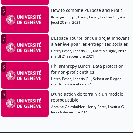
How to combine Purpose and Profit
6
Krueger Philipp, Henry Peter, Laetitia Gill, Alex
Edmans, Guido Bolliger, Jean-Pierre Danthine,
jeudi 20 mai 2021
Gesa Pellier, Laurent Frésard
L’Espace Tourbillon: un projet innovant
7
à Genève pour les entreprises sociales
Henry Peter, Laetitia Gill, Marc Maugué, Pierre-
Yves Tapponnier, David Hiler
mardi 21 septembre 2021
Philanthropy Lunch: Data protection
8
for non-profit entities
Henry Peter, Laetitia Gill, Sebastian Rieger,
Theodora Dragan, James De France, Vincent
mardi 16 novembre 2021
Pfammatter
D’une action de terrain à un modèle
9
reproductible
Antoine Geissbühler, Henry Peter, Laetitia Gill,
Charles-Henry Rochat, Dresse Anne-Caroline
lundi 6 décembre 2021
Benski, Giuseppe Benagiano