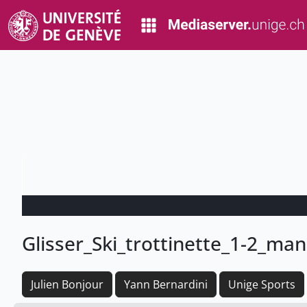
Glisser_Ski_trottinette_1-2_m
Julien Bonjour
Yann Bernardini
Unige Sports