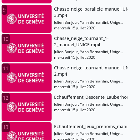
Chasse_neige_parallele_manuel_UNIGE_2
9
3.mp4
Julien Bonjour, Yann Bernardini, Unige
Sports
mercredi 15 juillet 2020
Chasse_neige_tournant_1-
10
2_manuel_UNIGE.mp4
Julien Bonjour, Yann Bernardini, Unige
Sports
mercredi 15 juillet 2020
Chasse_neige_tournant_manuel_UNIGE_1
11
2.mp4
Julien Bonjour, Yann Bernardini, Unige
Sports
mercredi 15 juillet 2020
Echauffement_Descente_Lauberhorn_U
12
Julien Bonjour, Yann Bernardini, Unige
Sports
mercredi 15 juillet 2020
Echauffement_Jeux_prenoms_manuel_U
13
Julien Bonjour, Yann Bernardini, Unige
Sports
mercredi 15 juillet 2020