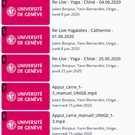
Re-Live - Yoga : Chloé - 04.06.2020
4
Julien Bonjour, Yann Bernardini, Unige
Sports
lundi 8 juin 2020
Re-Live Yogalates : Catherine -
5
01.06.2020
Julien Bonjour, Yann Bernardini, Unige
Sports
lundi 8 juin 2020
Re-Live : Yoga - Chloe : 25.06.2020
6
Julien Bonjour, Yann Bernardini, Unige
Sports
jeudi 25 juin 2020
Appui_carre_1-
7
3_manuel_UNIGE.mp4
Julien Bonjour, Yann Bernardini, Unige
Sports
mercredi 15 juillet 2020
Appui_carre_manuel_UNIGE_1-
8
3.mp4
Julien Bonjour, Yann Bernardini, Unige
Sports
mercredi 15 juillet 2020