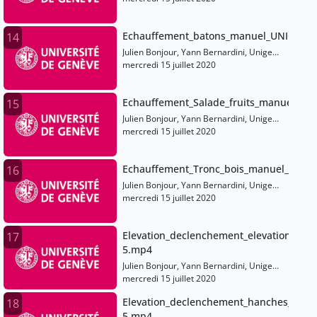
Echauffement_batons_manuel_UNIGE.m
14
Julien Bonjour, Yann Bernardini, Unige
Sports
mercredi 15 juillet 2020
Echauffement_Salade_fruits_manuel_UN
15
Julien Bonjour, Yann Bernardini, Unige
Sports
mercredi 15 juillet 2020
Echauffement_Tronc_bois_manuel_UNIG
16
Julien Bonjour, Yann Bernardini, Unige
Sports
mercredi 15 juillet 2020
Elevation_declenchement_elevation_1_m
17
5.mp4
Julien Bonjour, Yann Bernardini, Unige
Sports
mercredi 15 juillet 2020
Elevation_declenchement_hanches_man
18
5.mp4