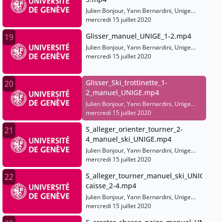
Julien Bonjour, Yann Bernardini, Unige
Sports
mercredi 15 juillet 2020
Glisser_manuel_UNIGE_1-2.mp4
19
Julien Bonjour, Yann Bernardini, Unige
Sports
mercredi 15 juillet 2020
Glisser_Ski_trottinette_1-
20
2_manuel_UNIGE.mp4
Julien Bonjour, Yann Bernardini, Unige
Sports
mercredi 15 juillet 2020
S_alleger_orienter_tourner_2-
21
4_manuel_ski_UNIGE.mp4
Julien Bonjour, Yann Bernardini, Unige
Sports
mercredi 15 juillet 2020
S_alleger_tourner_manuel_ski_UNIGE_dep
22
caisse_2-4.mp4
Julien Bonjour, Yann Bernardini, Unige
Sports
mercredi 15 juillet 2020