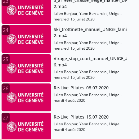
S_arreter_chasse_neige_manuel_UNIGE_1
23
2.mp4
Julien Bonjour, Yann Bernardini, Unige
Sports
mercredi 15 juillet 2020
Ski_trottinette_manuel_UNIGE_familiarisa
24
2.mp4
Julien Bonjour, Yann Bernardini, Unige
Sports
mercredi 15 juillet 2020
Virage_stop_court_manuel_UNIGE_4-
25
6.mp4
Julien Bonjour, Yann Bernardini, Unige
Sports
mercredi 15 juillet 2020
Re-Live_Pilates_08.07.2020
26
Julien Bonjour, Yann Bernardini, Unige
Sports
mardi 4 août 2020
Re-Live_Pilates_15.07.2020
27
Julien Bonjour, Yann Bernardini, Unige
Sports
mardi 4 août 2020