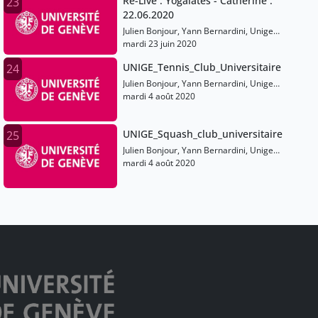
Re-Live : Yogalates - Catherine :
23
22.06.2020
Julien Bonjour, Yann Bernardini, Unige
Sports
mardi 23 juin 2020
UNIGE_Tennis_Club_Universitaire
24
Julien Bonjour, Yann Bernardini, Unige
Sports
mardi 4 août 2020
UNIGE_Squash_club_universitaire
25
Julien Bonjour, Yann Bernardini, Unige
Sports
mardi 4 août 2020