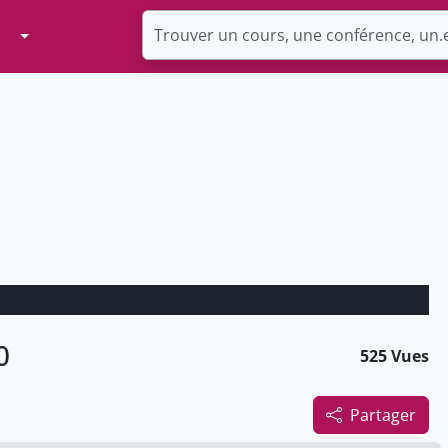
Toggle Dropdown
0
525 Vues
Partager