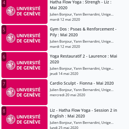
Hatha Flow Yoga : Strengh - Liz :
4
Mai 2020
Julien Bonjour, Yann Bernardini, Unige
Sports
mardi 12 mai 2020
Gym Dos : Psoas & Renforcement -
5
Pily : Mai 2020
Julien Bonjour, Yann Bernardini, Unige
Sports
mardi 12 mai 2020
Yoga Restauratif 2 - Laurence : Mai
6
2020
Julien Bonjour, Yann Bernardini, Unige
Sports
jeudi 14 mai 2020
Cardio Sculpt - Fionna - Mai 2020
7
Julien Bonjour, Yann Bernardini, Unige
Sports
mercredi 20 mai 2020
Liz - Hatha Flow Yoga - Session 2 in
8
English : Mai 2020
Julien Bonjour, Yann Bernardini, Unige
Sports
lundi 25 mai 2020