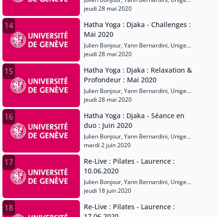
Sports
jeudi 28 mai 2020
Hatha Yoga : Djaka - Challenges :
14
Mai 2020
Julien Bonjour, Yann Bernardini, Unige
Sports
jeudi 28 mai 2020
Hatha Yoga : Djaka : Relaxation &
15
Profondeur : Mai 2020
Julien Bonjour, Yann Bernardini, Unige
Sports
jeudi 28 mai 2020
Hatha Yoga : Djaka - Séance en
16
duo : Juin 2020
Julien Bonjour, Yann Bernardini, Unige
Sports
mardi 2 juin 2020
Re-Live : Pilates - Laurence :
17
10.06.2020
Julien Bonjour, Yann Bernardini, Unige
Sports
jeudi 18 juin 2020
Re-Live : Pilates - Laurence :
18
17.06.2020