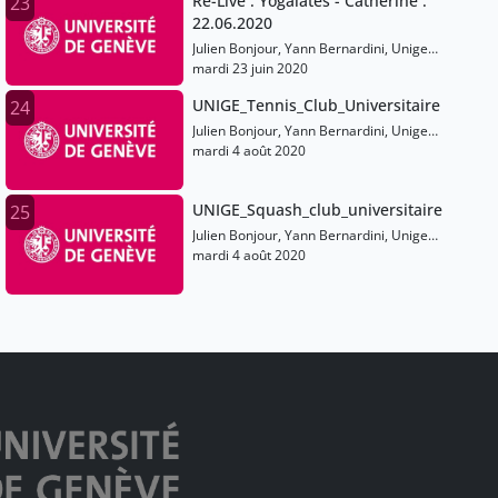
Re-Live : Yogalates - Catherine :
23
22.06.2020
Julien Bonjour, Yann Bernardini, Unige
Sports
mardi 23 juin 2020
UNIGE_Tennis_Club_Universitaire
24
Julien Bonjour, Yann Bernardini, Unige
Sports
mardi 4 août 2020
UNIGE_Squash_club_universitaire
25
Julien Bonjour, Yann Bernardini, Unige
Sports
mardi 4 août 2020