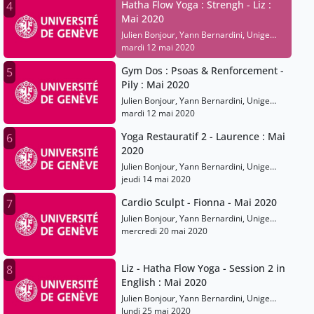
Hatha Flow Yoga : Strengh - Liz :
4
Mai 2020
Julien Bonjour, Yann Bernardini, Unige
Sports
mardi 12 mai 2020
Gym Dos : Psoas & Renforcement -
5
Pily : Mai 2020
Julien Bonjour, Yann Bernardini, Unige
Sports
mardi 12 mai 2020
Yoga Restauratif 2 - Laurence : Mai
6
2020
Julien Bonjour, Yann Bernardini, Unige
Sports
jeudi 14 mai 2020
Cardio Sculpt - Fionna - Mai 2020
7
Julien Bonjour, Yann Bernardini, Unige
Sports
mercredi 20 mai 2020
Liz - Hatha Flow Yoga - Session 2 in
8
English : Mai 2020
Julien Bonjour, Yann Bernardini, Unige
Sports
lundi 25 mai 2020