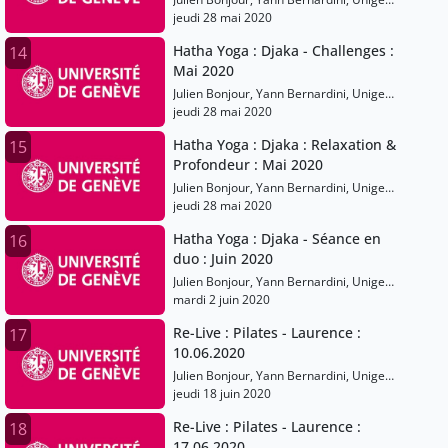
Sports
jeudi 28 mai 2020
Hatha Yoga : Djaka - Challenges :
14
Mai 2020
Julien Bonjour, Yann Bernardini, Unige
Sports
jeudi 28 mai 2020
Hatha Yoga : Djaka : Relaxation &
15
Profondeur : Mai 2020
Julien Bonjour, Yann Bernardini, Unige
Sports
jeudi 28 mai 2020
Hatha Yoga : Djaka - Séance en
16
duo : Juin 2020
Julien Bonjour, Yann Bernardini, Unige
Sports
mardi 2 juin 2020
Re-Live : Pilates - Laurence :
17
10.06.2020
Julien Bonjour, Yann Bernardini, Unige
Sports
jeudi 18 juin 2020
Re-Live : Pilates - Laurence :
18
17.06.2020