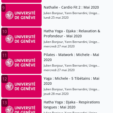
Nathalie - Cardio Fit 2 : Mai 2020
9
Julien Bonjour, Yann Bernardini, Unige
Sports
lundi 25 mai 2020
Hatha Yoga - Djaka : Relaxation &
10
Profondeur - Mai 2020
Julien Bonjour, Yann Bernardini, Unige
Sports
mercredi 27 mai 2020
Pilates - Matwork : Michele - Mai
11
2020
Julien Bonjour, Yann Bernardini, Unige
Sports
mercredi 27 mai 2020
Yoga : Michele - 5 Tibétains : Mai
12
2020
Julien Bonjour, Yann Bernardini, Unige
Sports
jeudi 28 mai 2020
Hatha Yoga : Djaka - Respirations
13
longues : Mai 2020
Julien Bonjour, Yann Bernardini, Unige