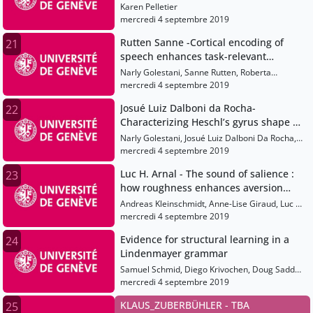
médias sociaux : le cas de la
Karen Pelletier
prévention et du contrôle des
mercredi 4 septembre 2019
infections
Rutten Sanne -Cortical encoding of
21
speech enhances task-relevant
acoustic information
Narly Golestani, Sanne Rutten, Roberta
Santoro, Elia Formisano, Alexis Hervais-
mercredi 4 septembre 2019
Adelman
Josué Luiz Dalboni da Rocha-
22
Characterizing Heschl’s gyrus shape by
a Multivariate Concavity Amplitude
Narly Golestani, Josué Luiz Dalboni Da Rocha,
Index , , ,
Jan Benner, Peter Schneider
mercredi 4 septembre 2019
Luc H. Arnal - The sound of salience :
23
how roughness enhances aversion
throug
Andreas Kleinschmidt, Anne-Lise Giraud, Luc H.
Arnal, Laurent Spinelli, Pierre Mégevand
mercredi 4 septembre 2019
Evidence for structural learning in a
24
Lindenmayer grammar
Samuel Schmid, Diego Krivochen, Doug Saddy,
Julie Franck
mercredi 4 septembre 2019
KLAUS_ZUBERBÜHLER - TBA
25