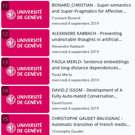
BONARD_CHRISTIAN - Super-semantics
11
and Super-Pragmatics for Affective
Meaning
Constant Bonard
mercredi 4 septembre 2019
ALEXANDRE KABBACH - Preventing
12
undesirable thoughts in artificial
intelligence
Alexandre Kabbach
mercredi 4 septembre 2019
PAOLA MERLO- Sentence embeddings
13
and long-distance dependencies
effects in French and English
Paola Merlo
mercredi 4 septembre 2019
DAVID.Z ISSOM - Development of A
14
Fully Auto-mated Conversation
Artificial Intelligence as Patient
David Issom
Decision Support System to
mercredi 4 septembre 2019
Accompany Self-Management of Adults
CHRISTOPHE GAUDET-BALVIGNAC -
15
and Young Adults with Sickle_Cell
Automatic transition of French medical
Disease
text into SNOMED-CT
Christophe Gaudet