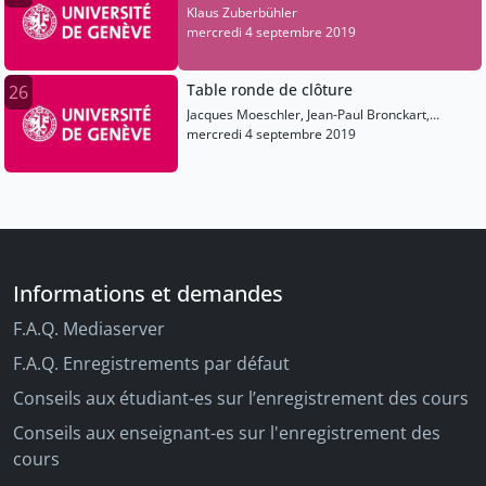
Klaus Zuberbühler
mercredi 4 septembre 2019
Table ronde de clôture
26
Jacques Moeschler, Jean-Paul Bronckart,
Laurent Filliettaz, Luigi Rizzi, Eric Wehrli
mercredi 4 septembre 2019
Informations et demandes
F.A.Q. Mediaserver
F.A.Q. Enregistrements par défaut
Conseils aux étudiant-es sur l’enregistrement des cours
Conseils aux enseignant-es sur l'enregistrement des
cours