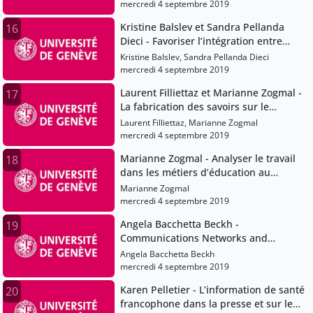
mercredi 4 septembre 2019
Kristine Balslev et Sandra Pellanda
16
Dieci - Favoriser l’intégration entre
théorie et pratique par l’écriture chez
Kristine Balslev, Sandra Pellanda Dieci
les futurs enseignants ? Kristine B
mercredi 4 septembre 2019
Laurent Filliettaz et Marianne Zogmal -
17
La fabrication des savoirs sur le
langage en interaction : regards
Laurent Filliettaz, Marianne Zogmal
croisés sur les pratiques de la
mercredi 4 septembre 2019
formation professionnelle des
Marianne Zogmal - Analyser le travail
18
éducatrices de l’enfance
dans les métiers d’éducation au
prisme de la notion d’ostension
Marianne Zogmal
mercredi 4 septembre 2019
Angela Bacchetta Beckh -
19
Communications Networks and
Knowledge Management : the
Angela Bacchetta Beckh
innovation potential of Social Media
mercredi 4 septembre 2019
Karen Pelletier - L’information de santé
20
francophone dans la presse et sur les