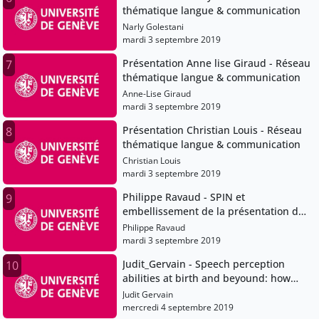
thématique langue & communication
Narly Golestani
mardi 3 septembre 2019
Présentation Anne lise Giraud - Réseau
7
thématique langue & communication
Anne-Lise Giraud
mardi 3 septembre 2019
Présentation Christian Louis - Réseau
8
thématique langue & communication
Christian Louis
mardi 3 septembre 2019
Philippe Ravaud - SPIN et
9
embellissement de la présentation des
résultats en Médecine
Philippe Ravaud
mardi 3 septembre 2019
Judit_Gervain - Speech perception
10
abilities at birth and beyound: how
prenatal experiences shapes speech
Judit Gervain
perception and language development
mercredi 4 septembre 2019