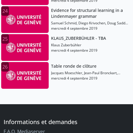
Arnal, Laurent Spinelli, Pierre Mégevand
mercredi 4 septembre 2019
Evidence for structural learning in a
24
Lindenmayer grammar
Samuel Schmid, Diego Krivochen, Doug Saddy,
Julie Franck
mercredi 4 septembre 2019
KLAUS_ZUBERBÜHLER - TBA
25
Klaus Zuberbühler
mercredi 4 septembre 2019
Table ronde de clôture
26
Jacques Moeschler, Jean-Paul Bronckart,
Laurent Filliettaz, Luigi Rizzi, Eric Wehrli
mercredi 4 septembre 2019
Informations et demandes
F.A.Q. Mediaserver