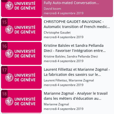
Fully Auto-mated Conversation
Artificial Intelligence as Patient
David Issom
Decision Support System to
mercredi 4 septembre 2019
Accompany Self-Management of Adults
CHRISTOPHE GAUDET-BALVIGNAC -
15
and Young Adults with Sickle_Cell
Automatic transition of French medical
Disease
text into SNOMED-CT
Christophe Gaudet
mercredi 4 septembre 2019
Kristine Balslev et Sandra Pellanda
16
Dieci - Favoriser l’intégration entre
théorie et pratique par l’écriture chez
Kristine Balslev, Sandra Pellanda Dieci
les futurs enseignants ? Kristine B
mercredi 4 septembre 2019
Laurent Filliettaz et Marianne Zogmal -
17
La fabrication des savoirs sur le
langage en interaction : regards
Laurent Filliettaz, Marianne Zogmal
croisés sur les pratiques de la
mercredi 4 septembre 2019
formation professionnelle des
Marianne Zogmal - Analyser le travail
18
éducatrices de l’enfance
dans les métiers d’éducation au
prisme de la notion d’ostension
Marianne Zogmal
mercredi 4 septembre 2019