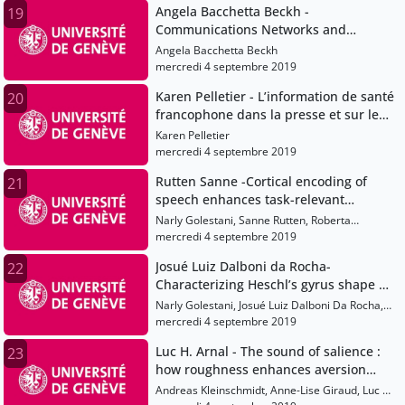
Angela Bacchetta Beckh -
19
Communications Networks and
Knowledge Management : the
Angela Bacchetta Beckh
innovation potential of Social Media
mercredi 4 septembre 2019
Karen Pelletier - L’information de santé
20
francophone dans la presse et sur les
médias sociaux : le cas de la
Karen Pelletier
prévention et du contrôle des
mercredi 4 septembre 2019
infections
Rutten Sanne -Cortical encoding of
21
speech enhances task-relevant
acoustic information
Narly Golestani, Sanne Rutten, Roberta
Santoro, Elia Formisano, Alexis Hervais-
mercredi 4 septembre 2019
Adelman
Josué Luiz Dalboni da Rocha-
22
Characterizing Heschl’s gyrus shape by
a Multivariate Concavity Amplitude
Narly Golestani, Josué Luiz Dalboni Da Rocha,
Index , , ,
Jan Benner, Peter Schneider
mercredi 4 septembre 2019
Luc H. Arnal - The sound of salience :
23
how roughness enhances aversion
throug
Andreas Kleinschmidt, Anne-Lise Giraud, Luc H.