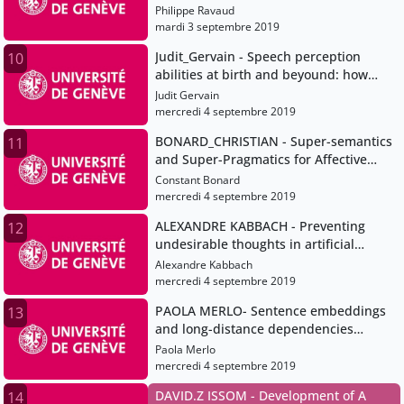
résultats en Médecine
Philippe Ravaud
mardi 3 septembre 2019
Judit_Gervain - Speech perception
10
abilities at birth and beyound: how
prenatal experiences shapes speech
Judit Gervain
perception and language development
mercredi 4 septembre 2019
BONARD_CHRISTIAN - Super-semantics
11
and Super-Pragmatics for Affective
Meaning
Constant Bonard
mercredi 4 septembre 2019
ALEXANDRE KABBACH - Preventing
12
undesirable thoughts in artificial
intelligence
Alexandre Kabbach
mercredi 4 septembre 2019
PAOLA MERLO- Sentence embeddings
13
and long-distance dependencies
effects in French and English
Paola Merlo
mercredi 4 septembre 2019
DAVID.Z ISSOM - Development of A
14