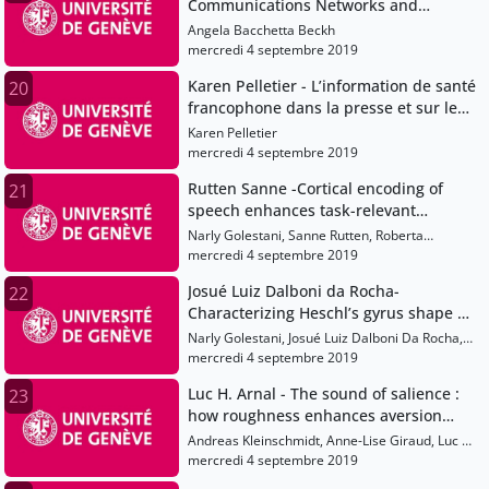
Communications Networks and
Knowledge Management : the
Angela Bacchetta Beckh
innovation potential of Social Media
mercredi 4 septembre 2019
Karen Pelletier - L’information de santé
20
francophone dans la presse et sur les
médias sociaux : le cas de la
Karen Pelletier
prévention et du contrôle des
mercredi 4 septembre 2019
infections
Rutten Sanne -Cortical encoding of
21
speech enhances task-relevant
acoustic information
Narly Golestani, Sanne Rutten, Roberta
Santoro, Elia Formisano, Alexis Hervais-
mercredi 4 septembre 2019
Adelman
Josué Luiz Dalboni da Rocha-
22
Characterizing Heschl’s gyrus shape by
a Multivariate Concavity Amplitude
Narly Golestani, Josué Luiz Dalboni Da Rocha,
Index , , ,
Jan Benner, Peter Schneider
mercredi 4 septembre 2019
Luc H. Arnal - The sound of salience :
23
how roughness enhances aversion
throug
Andreas Kleinschmidt, Anne-Lise Giraud, Luc H.
Arnal, Laurent Spinelli, Pierre Mégevand
mercredi 4 septembre 2019