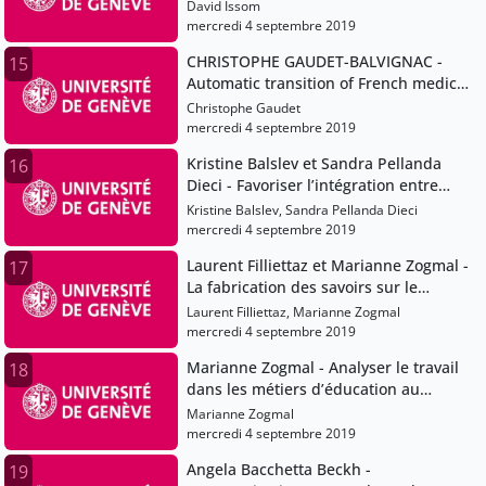
Artificial Intelligence as Patient
David Issom
Decision Support System to
mercredi 4 septembre 2019
Accompany Self-Management of Adults
CHRISTOPHE GAUDET-BALVIGNAC -
15
and Young Adults with Sickle_Cell
Automatic transition of French medical
Disease
text into SNOMED-CT
Christophe Gaudet
mercredi 4 septembre 2019
Kristine Balslev et Sandra Pellanda
16
Dieci - Favoriser l’intégration entre
théorie et pratique par l’écriture chez
Kristine Balslev, Sandra Pellanda Dieci
les futurs enseignants ? Kristine B
mercredi 4 septembre 2019
Laurent Filliettaz et Marianne Zogmal -
17
La fabrication des savoirs sur le
langage en interaction : regards
Laurent Filliettaz, Marianne Zogmal
croisés sur les pratiques de la
mercredi 4 septembre 2019
formation professionnelle des
Marianne Zogmal - Analyser le travail
18
éducatrices de l’enfance
dans les métiers d’éducation au
prisme de la notion d’ostension
Marianne Zogmal
mercredi 4 septembre 2019
Angela Bacchetta Beckh -
19