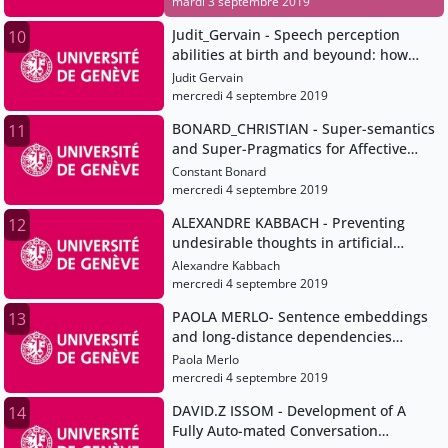
mardi 3 septembre 2019
Judit_Gervain - Speech perception
10
abilities at birth and beyound: how
prenatal experiences shapes speech
Judit Gervain
perception and language development
mercredi 4 septembre 2019
BONARD_CHRISTIAN - Super-semantics
11
and Super-Pragmatics for Affective
Meaning
Constant Bonard
mercredi 4 septembre 2019
ALEXANDRE KABBACH - Preventing
12
undesirable thoughts in artificial
intelligence
Alexandre Kabbach
mercredi 4 septembre 2019
PAOLA MERLO- Sentence embeddings
13
and long-distance dependencies
effects in French and English
Paola Merlo
mercredi 4 septembre 2019
DAVID.Z ISSOM - Development of A
14
Fully Auto-mated Conversation