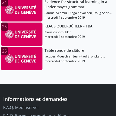
Evidence for structural learning in a
24
Lindenmayer grammar
Samuel Schmid, Diego Krivochen, Doug Saddy,
Julie Franck
mercredi 4 septembre 2019
KLAUS_ZUBERBÜHLER - TBA
25
Klaus Zuberbühler
mercredi 4 septembre 2019
Table ronde de clôture
26
Jacques Moeschler, Jean-Paul Bronckart,
Laurent Filliettaz, Luigi Rizzi, Eric Wehrli
mercredi 4 septembre 2019
Informations et demandes
F.A.Q. Mediaserver
F.A.Q. Enregistrements par défaut