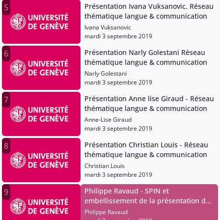
Présentation Ivana Vuksanovic. Réseau
5
thématique langue & communication
Ivana Vuksanovic
mardi 3 septembre 2019
Présentation Narly Golestani Réseau
6
thématique langue & communication
Narly Golestani
mardi 3 septembre 2019
Présentation Anne lise Giraud - Réseau
7
thématique langue & communication
Anne-Lise Giraud
mardi 3 septembre 2019
Présentation Christian Louis - Réseau
8
thématique langue & communication
Christian Louis
mardi 3 septembre 2019
Philippe Ravaud - SPIN et
9
embellissement de la présentation des
résultats en Médecine
Philippe Ravaud