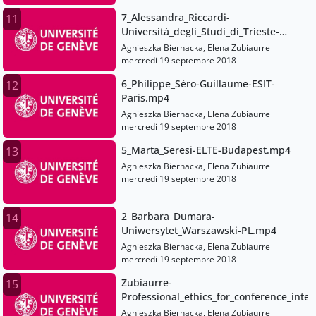
7_Alessandra_Riccardi-
11
Università_degli_Studi_di_Trieste-
EN.mp4
Agnieszka Biernacka, Elena Zubiaurre
mercredi 19 septembre 2018
6_Philippe_Séro-Guillaume-ESIT-
12
Paris.mp4
Agnieszka Biernacka, Elena Zubiaurre
mercredi 19 septembre 2018
5_Marta_Seresi-ELTE-Budapest.mp4
13
Agnieszka Biernacka, Elena Zubiaurre
mercredi 19 septembre 2018
2_Barbara_Dumara-
14
Uniwersytet_Warszawski-PL.mp4
Agnieszka Biernacka, Elena Zubiaurre
mercredi 19 septembre 2018
Zubiaurre-
15
Professional_ethics_for_conference_inte
Agnieszka Biernacka, Elena Zubiaurre