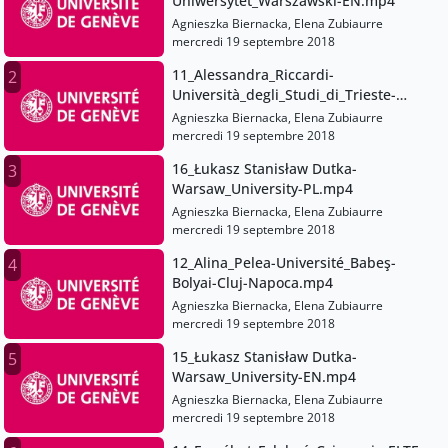
Uniwersytet_Warszawski-EN.mp4
Agnieszka Biernacka, Elena Zubiaurre
mercredi 19 septembre 2018
11_Alessandra_Riccardi-
2
Università_degli_Studi_di_Trieste-
IT.mp4
Agnieszka Biernacka, Elena Zubiaurre
mercredi 19 septembre 2018
16_Łukasz Stanisław Dutka-
3
Warsaw_University-PL.mp4
Agnieszka Biernacka, Elena Zubiaurre
mercredi 19 septembre 2018
12_Alina_Pelea-Université_Babeş-
4
Bolyai-Cluj-Napoca.mp4
Agnieszka Biernacka, Elena Zubiaurre
mercredi 19 septembre 2018
15_Łukasz Stanisław Dutka-
5
Warsaw_University-EN.mp4
Agnieszka Biernacka, Elena Zubiaurre
mercredi 19 septembre 2018