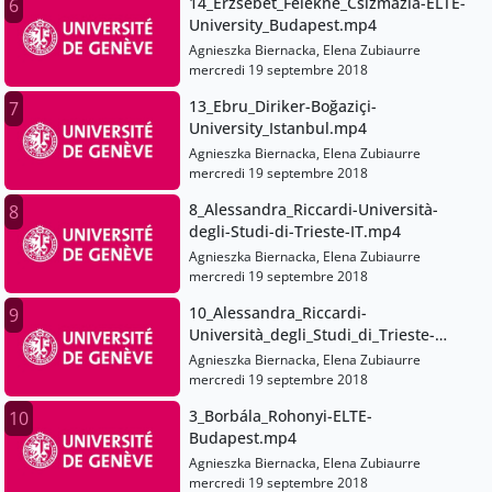
14_Erzsébet_Felekné_Csizmazia-ELTE-
6
University_Budapest.mp4
Agnieszka Biernacka, Elena Zubiaurre
mercredi 19 septembre 2018
13_Ebru_Diriker-Boğaziçi-
7
University_Istanbul.mp4
Agnieszka Biernacka, Elena Zubiaurre
mercredi 19 septembre 2018
8_Alessandra_Riccardi-Università-
8
degli-Studi-di-Trieste-IT.mp4
Agnieszka Biernacka, Elena Zubiaurre
mercredi 19 septembre 2018
10_Alessandra_Riccardi-
9
Università_degli_Studi_di_Trieste-
EN.mp4
Agnieszka Biernacka, Elena Zubiaurre
mercredi 19 septembre 2018
3_Borbála_Rohonyi-ELTE-
10
Budapest.mp4
Agnieszka Biernacka, Elena Zubiaurre
mercredi 19 septembre 2018