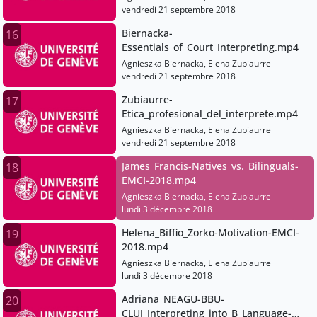
vendredi 21 septembre 2018
Biernacka-
16
Essentials_of_Court_Interpreting.mp4
Agnieszka Biernacka, Elena Zubiaurre
vendredi 21 septembre 2018
Zubiaurre-
17
Etica_profesional_del_interprete.mp4
Agnieszka Biernacka, Elena Zubiaurre
vendredi 21 septembre 2018
James_Francis-Natives_vs._Bilinguals-
18
EMCI-2018.mp4
Agnieszka Biernacka, Elena Zubiaurre
lundi 3 décembre 2018
Helena_Biffio_Zorko-Motivation-EMCI-
19
2018.mp4
Agnieszka Biernacka, Elena Zubiaurre
lundi 3 décembre 2018
Adriana_NEAGU-BBU-
20
CLUJ_Interpreting_into_B_Language-