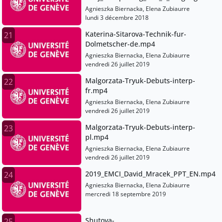
EMCI-2018.mp4
Agnieszka Biernacka, Elena Zubiaurre
lundi 3 décembre 2018
Katerina-Sitarova-Technik-fur-
21
Dolmetscher-de.mp4
Agnieszka Biernacka, Elena Zubiaurre
vendredi 26 juillet 2019
Malgorzata-Tryuk-Debuts-interp-
22
fr.mp4
Agnieszka Biernacka, Elena Zubiaurre
vendredi 26 juillet 2019
Malgorzata-Tryuk-Debuts-interp-
23
pl.mp4
Agnieszka Biernacka, Elena Zubiaurre
vendredi 26 juillet 2019
2019_EMCI_David_Mracek_PPT_EN.mp4
24
Agnieszka Biernacka, Elena Zubiaurre
mercredi 18 septembre 2019
Shutova-
25