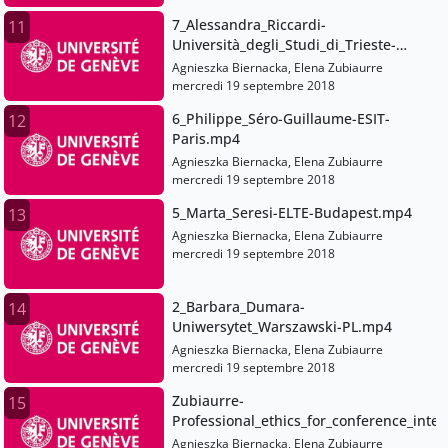
7_Alessandra_Riccardi-
11
Università_degli_Studi_di_Trieste-
EN.mp4
Agnieszka Biernacka, Elena Zubiaurre
mercredi 19 septembre 2018
6_Philippe_Séro-Guillaume-ESIT-
12
Paris.mp4
Agnieszka Biernacka, Elena Zubiaurre
mercredi 19 septembre 2018
5_Marta_Seresi-ELTE-Budapest.mp4
13
Agnieszka Biernacka, Elena Zubiaurre
mercredi 19 septembre 2018
2_Barbara_Dumara-
14
Uniwersytet_Warszawski-PL.mp4
Agnieszka Biernacka, Elena Zubiaurre
mercredi 19 septembre 2018
Zubiaurre-
15
Professional_ethics_for_conference_inte
Agnieszka Biernacka, Elena Zubiaurre