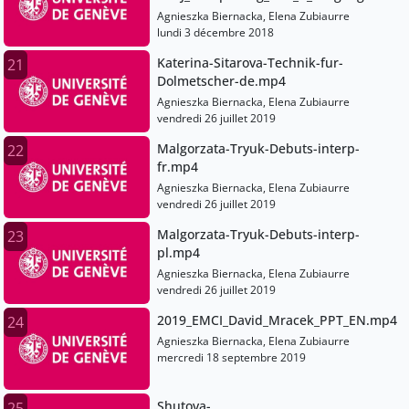
EMCI-2018.mp4
Agnieszka Biernacka, Elena Zubiaurre
lundi 3 décembre 2018
Katerina-Sitarova-Technik-fur-
21
Dolmetscher-de.mp4
Agnieszka Biernacka, Elena Zubiaurre
vendredi 26 juillet 2019
Malgorzata-Tryuk-Debuts-interp-
22
fr.mp4
Agnieszka Biernacka, Elena Zubiaurre
vendredi 26 juillet 2019
Malgorzata-Tryuk-Debuts-interp-
23
pl.mp4
Agnieszka Biernacka, Elena Zubiaurre
vendredi 26 juillet 2019
2019_EMCI_David_Mracek_PPT_EN.mp4
24
Agnieszka Biernacka, Elena Zubiaurre
mercredi 18 septembre 2019
Shutova-
25