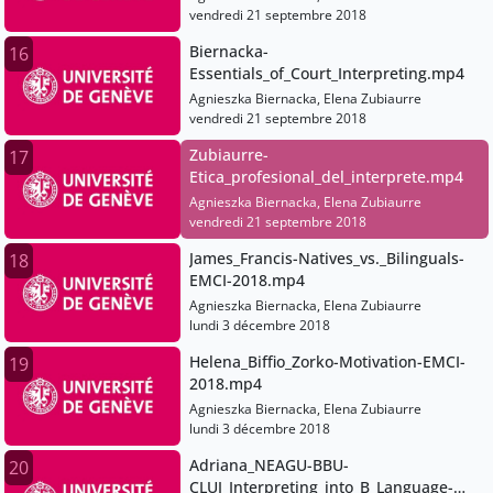
vendredi 21 septembre 2018
Biernacka-
16
Essentials_of_Court_Interpreting.mp4
Agnieszka Biernacka, Elena Zubiaurre
vendredi 21 septembre 2018
Zubiaurre-
17
Etica_profesional_del_interprete.mp4
Agnieszka Biernacka, Elena Zubiaurre
vendredi 21 septembre 2018
James_Francis-Natives_vs._Bilinguals-
18
EMCI-2018.mp4
Agnieszka Biernacka, Elena Zubiaurre
lundi 3 décembre 2018
Helena_Biffio_Zorko-Motivation-EMCI-
19
2018.mp4
Agnieszka Biernacka, Elena Zubiaurre
lundi 3 décembre 2018
Adriana_NEAGU-BBU-
20
CLUJ_Interpreting_into_B_Language-