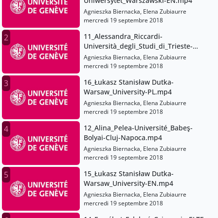
Uniwersytet_Warszawski-EN.mp4
Agnieszka Biernacka, Elena Zubiaurre
mercredi 19 septembre 2018
11_Alessandra_Riccardi-
2
Università_degli_Studi_di_Trieste-
IT.mp4
Agnieszka Biernacka, Elena Zubiaurre
mercredi 19 septembre 2018
16_Łukasz Stanisław Dutka-
3
Warsaw_University-PL.mp4
Agnieszka Biernacka, Elena Zubiaurre
mercredi 19 septembre 2018
12_Alina_Pelea-Université_Babeş-
4
Bolyai-Cluj-Napoca.mp4
Agnieszka Biernacka, Elena Zubiaurre
mercredi 19 septembre 2018
15_Łukasz Stanisław Dutka-
5
Warsaw_University-EN.mp4
Agnieszka Biernacka, Elena Zubiaurre
mercredi 19 septembre 2018