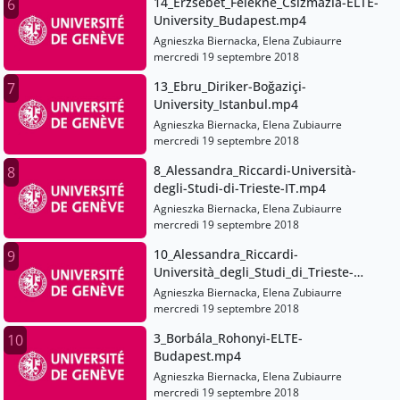
14_Erzsébet_Felekné_Csizmazia-ELTE-
6
University_Budapest.mp4
Agnieszka Biernacka, Elena Zubiaurre
mercredi 19 septembre 2018
13_Ebru_Diriker-Boğaziçi-
7
University_Istanbul.mp4
Agnieszka Biernacka, Elena Zubiaurre
mercredi 19 septembre 2018
8_Alessandra_Riccardi-Università-
8
degli-Studi-di-Trieste-IT.mp4
Agnieszka Biernacka, Elena Zubiaurre
mercredi 19 septembre 2018
10_Alessandra_Riccardi-
9
Università_degli_Studi_di_Trieste-
EN.mp4
Agnieszka Biernacka, Elena Zubiaurre
mercredi 19 septembre 2018
3_Borbála_Rohonyi-ELTE-
10
Budapest.mp4
Agnieszka Biernacka, Elena Zubiaurre
mercredi 19 septembre 2018