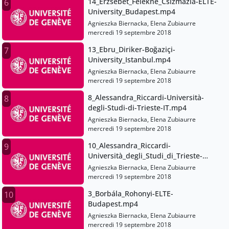
14_Erzsébet_Felekné_Csizmazia-ELTE-
6
University_Budapest.mp4
Agnieszka Biernacka, Elena Zubiaurre
mercredi 19 septembre 2018
13_Ebru_Diriker-Boğaziçi-
7
University_Istanbul.mp4
Agnieszka Biernacka, Elena Zubiaurre
mercredi 19 septembre 2018
8_Alessandra_Riccardi-Università-
8
degli-Studi-di-Trieste-IT.mp4
Agnieszka Biernacka, Elena Zubiaurre
mercredi 19 septembre 2018
10_Alessandra_Riccardi-
9
Università_degli_Studi_di_Trieste-
EN.mp4
Agnieszka Biernacka, Elena Zubiaurre
mercredi 19 septembre 2018
3_Borbála_Rohonyi-ELTE-
10
Budapest.mp4
Agnieszka Biernacka, Elena Zubiaurre
mercredi 19 septembre 2018