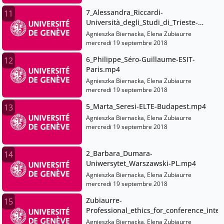
7_Alessandra_Riccardi-
11
Università_degli_Studi_di_Trieste-
EN.mp4
Agnieszka Biernacka, Elena Zubiaurre
mercredi 19 septembre 2018
6_Philippe_Séro-Guillaume-ESIT-
12
Paris.mp4
Agnieszka Biernacka, Elena Zubiaurre
mercredi 19 septembre 2018
5_Marta_Seresi-ELTE-Budapest.mp4
13
Agnieszka Biernacka, Elena Zubiaurre
mercredi 19 septembre 2018
2_Barbara_Dumara-
14
Uniwersytet_Warszawski-PL.mp4
Agnieszka Biernacka, Elena Zubiaurre
mercredi 19 septembre 2018
Zubiaurre-
15
Professional_ethics_for_conference_inte
Agnieszka Biernacka, Elena Zubiaurre