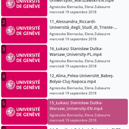
Uniwersytet_Warszawski-EN.mp4
Agnieszka Biernacka, Elena Zubiaurre
mercredi 19 septembre 2018
11_Alessandra_Riccardi-
2
Università_degli_Studi_di_Trieste-
IT.mp4
Agnieszka Biernacka, Elena Zubiaurre
mercredi 19 septembre 2018
16_Łukasz Stanisław Dutka-
3
Warsaw_University-PL.mp4
Agnieszka Biernacka, Elena Zubiaurre
mercredi 19 septembre 2018
12_Alina_Pelea-Université_Babeş-
4
Bolyai-Cluj-Napoca.mp4
Agnieszka Biernacka, Elena Zubiaurre
mercredi 19 septembre 2018
15_Łukasz Stanisław Dutka-
5
Warsaw_University-EN.mp4
Agnieszka Biernacka, Elena Zubiaurre
mercredi 19 septembre 2018