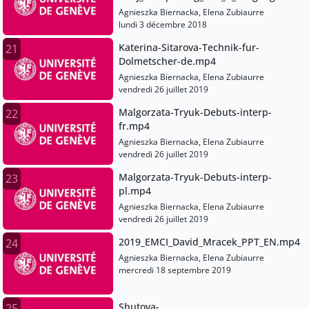
EMCI-2018.mp4
Agnieszka Biernacka, Elena Zubiaurre
lundi 3 décembre 2018
Katerina-Sitarova-Technik-fur-
21
Dolmetscher-de.mp4
Agnieszka Biernacka, Elena Zubiaurre
vendredi 26 juillet 2019
Malgorzata-Tryuk-Debuts-interp-
22
fr.mp4
Agnieszka Biernacka, Elena Zubiaurre
vendredi 26 juillet 2019
Malgorzata-Tryuk-Debuts-interp-
23
pl.mp4
Agnieszka Biernacka, Elena Zubiaurre
vendredi 26 juillet 2019
2019_EMCI_David_Mracek_PPT_EN.mp4
24
Agnieszka Biernacka, Elena Zubiaurre
mercredi 18 septembre 2019
Shutova-
25