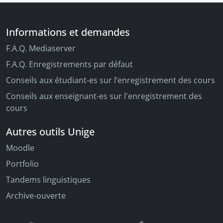
Isabelle Garnier, Marianne Carbonnier-
Burkard, Nathalie Szczech, Williame Kemp,
Claire Moutengou-Barats, Jeffrey Watt, Jade
Informations et demandes
Sercomanens, Marion Deschamp, Cornel
Zwierlein
F.A.Q. Mediaserver
F.A.Q. Enregistrements par défaut
Conseils aux étudiant-es sur l’enregistrement des cours
Conseils aux enseignant-es sur l'enregistrement des
cours
Autres outils Unige
Moodle
Portfolio
Tandems linguistiques
Archive-ouverte