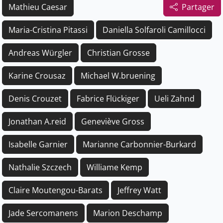
Mathieu Caesar
Partager
Maria-Cristina Pitassi
Daniella Solfaroli Camillocci
Andreas Würgler
Christian Grosse
Karine Crousaz
Michael W.bruening
Denis Crouzet
Fabrice Flückiger
Ueli Zahnd
Jonathan A.reid
Geneviève Gross
Isabelle Garnier
Marianne Carbonnier-Burkard
Nathalie Szczech
Williame Kemp
Claire Moutengou-Barats
Jeffrey Watt
Jade Sercomanens
Marion Deschamp