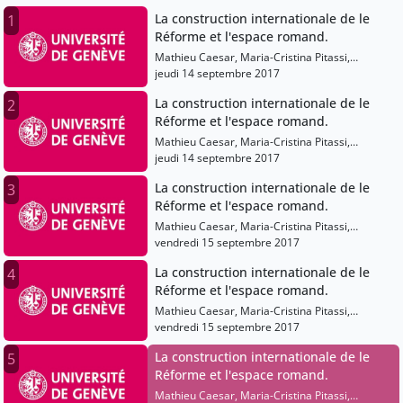
La construction internationale de le
1
Réforme et l'espace romand.
Mathieu Caesar, Maria-Cristina Pitassi,
Daniella Solfaroli Camillocci, Andreas Würgler,
jeudi 14 septembre 2017
Christian Grosse, Karine Crousaz, Michael
La construction internationale de le
2
W.bruening, Denis Crouzet, Fabrice Flückiger,
Réforme et l'espace romand.
Ueli Zahnd, Jonathan A.reid, Geneviève Gross,
Isabelle Garnier, Marianne Carbonnier-
Mathieu Caesar, Maria-Cristina Pitassi,
Burkard, Nathalie Szczech, Williame Kemp,
Daniella Solfaroli Camillocci, Andreas Würgler,
jeudi 14 septembre 2017
Claire Moutengou-Barats, Jeffrey Watt, Jade
Christian Grosse, Karine Crousaz, Michael
Sercomanens, Marion Deschamp, Cornel
La construction internationale de le
3
W.bruening, Denis Crouzet, Fabrice Flückiger,
Zwierlein
Réforme et l'espace romand.
Ueli Zahnd, Jonathan A.reid, Geneviève Gross,
Isabelle Garnier, Marianne Carbonnier-
Mathieu Caesar, Maria-Cristina Pitassi,
Burkard, Nathalie Szczech, Williame Kemp,
Daniella Solfaroli Camillocci, Andreas Würgler,
vendredi 15 septembre 2017
Claire Moutengou-Barats, Jeffrey Watt, Jade
Christian Grosse, Karine Crousaz, Michael
Sercomanens, Marion Deschamp, Cornel
La construction internationale de le
4
W.bruening, Denis Crouzet, Fabrice Flückiger,
Zwierlein
Réforme et l'espace romand.
Ueli Zahnd, Jonathan A.reid, Geneviève Gross,
Isabelle Garnier, Marianne Carbonnier-
Mathieu Caesar, Maria-Cristina Pitassi,
Burkard, Nathalie Szczech, Williame Kemp,
Daniella Solfaroli Camillocci, Andreas Würgler,
vendredi 15 septembre 2017
Claire Moutengou-Barats, Jeffrey Watt, Jade
Christian Grosse, Karine Crousaz, Michael
Sercomanens, Marion Deschamp, Cornel
La construction internationale de le
5
W.bruening, Denis Crouzet, Fabrice Flückiger,
Zwierlein
Réforme et l'espace romand.
Ueli Zahnd, Jonathan A.reid, Geneviève Gross,
Isabelle Garnier, Marianne Carbonnier-
Mathieu Caesar, Maria-Cristina Pitassi,