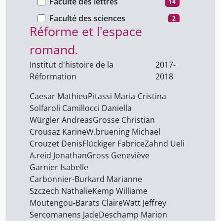
Faculté des lettres
14
internationale de le
Bouvier Édith
1
Faculté des sciences
2
Brillaud Benjamin
Réforme et l'espace
1
Faculté des sciences de la
3
Budry Carbó Adrià
1
romand.
société
Burgi Pierre-Yves
1
Geneva school of economics
Institut d'histoire de la
2017-
1
and management
Réformation
2018
Butticaz Simon
1
Global Studies Institute - GSI
1
Calvi Fabrizio
1
Caesar Mathieu
Pitassi Maria-Cristina
Solfaroli Camillocci Daniella
Institut d'histoire de la
Carbonnier-Burkard
9
9
Würgler Andreas
Grosse Christian
Réformation
Marianne
Crousaz Karine
W.bruening Michael
Les autres productions de
Chapoutot Johann
1
Crouzet Denis
Flückiger Fabrice
Zahnd Ueli
1
l'université de Genève
A.reid Jonathan
Gross Geneviève
Chappuis Christine
1
Rectorat
Garnier Isabelle
3
Chopelin Paul
1
Carbonnier-Burkard Marianne
Cicchini Marco
Szczech Nathalie
Kemp Williame
1
Moutengou-Barats Claire
Watt Jeffrey
Crittin Pascal
1
Sercomanens Jade
Deschamp Marion