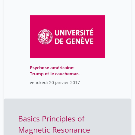
stoffel kilian
1
tinguely frédéric
1
upton alex
1
weidmann ulrich
1
ziegler jean
1
Psychose américaine:
Trump et le cauchemar
de l’histoire
vendredi 20 janvier 2017
Basics Principles of
Magnetic Resonance