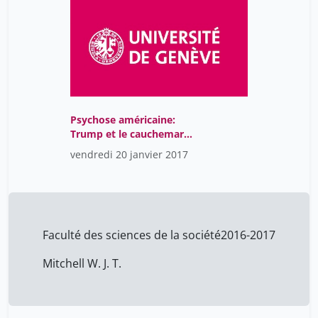
grandjean michel
1
grootveld marjan
1
hafen ernst
1
helg aline
1
hoffmann andré
Psychose américaine:
1
Trump et le cauchemar
kenderdine sarah
1
de l’histoire
vendredi 20 janvier 2017
levrat nicolas
1
maffioletti sergio
1
makhlouf shabou masma
1
Faculté des sciences de la société
2016-2017
piriloni christine
1
Mitchell W. J. T.
rinn bernd
1
roskar rok
1
smith tim
1