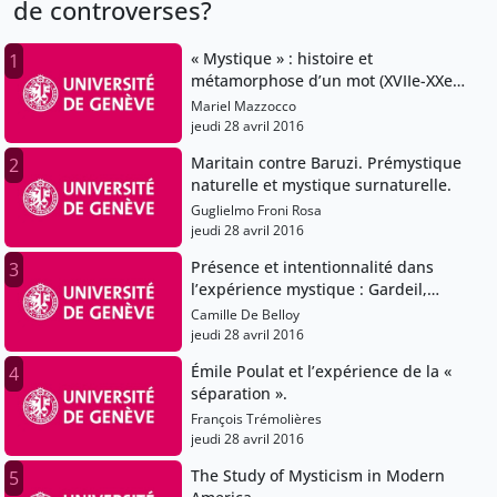
de controverses?
« Mystique » : histoire et
1
métamorphose d’un mot (XVIIe-XXe
siècles).
Mariel Mazzocco
jeudi 28 avril 2016
Maritain contre Baruzi. Prémystique
2
naturelle et mystique surnaturelle.
Guglielmo Froni Rosa
jeudi 28 avril 2016
Présence et intentionnalité dans
3
l’expérience mystique : Gardeil,
Maritain, Dubarle.
Camille De Belloy
jeudi 28 avril 2016
Émile Poulat et l’expérience de la «
4
séparation ».
François Trémolières
jeudi 28 avril 2016
The Study of Mysticism in Modern
5