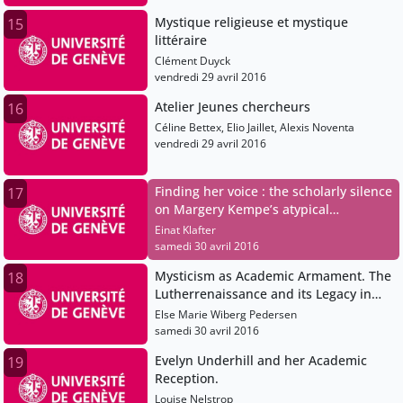
Mystique religieuse et mystique
15
littéraire
Clément Duyck
vendredi 29 avril 2016
Atelier Jeunes chercheurs
16
Céline Bettex, Elio Jaillet, Alexis Noventa
vendredi 29 avril 2016
Finding her voice : the scholarly silence
17
on Margery Kempe’s atypical
devotional practices.
Einat Klafter
samedi 30 avril 2016
Mysticism as Academic Armament. The
18
Lutherrenaissance and its Legacy in
Germany and Denmark.
Else Marie Wiberg Pedersen
samedi 30 avril 2016
Evelyn Underhill and her Academic
19
Reception.
Louise Nelstrop