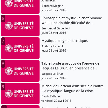
America
Bernard Mcginn
jeudi 28 avril 2016
Philosophie et mystique chez Simone
6
Weil : une double difficulté de
réception.
Emmanuel Gabellieri
jeudi 28 avril 2016
Mystique, dogme et critique.
7
Anthony Feneuil
jeudi 28 avril 2016
Table ronde à propos de l’œuvre de
8
Jacques Le Brun, en présence de
l’auteur : Mystique et psychanalyse :
Jacques Le Brun
interpréter le pur amour.
jeudi 28 avril 2016
Michel de Certeau d’un siècle à l’autre
9
: la mystique, langue de la crise.
Denis Pelletier
vendredi 29 avril 2016