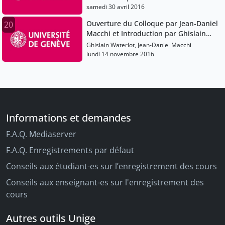
samedi 30 avril 2016
Ouverture du Colloque par Jean-Daniel
20
Macchi et Introduction par Ghislain
Waterlot
Ghislain Waterlot, Jean-Daniel Macchi
lundi 14 novembre 2016
Informations et demandes
F.A.Q. Mediaserver
F.A.Q. Enregistrements par défaut
Conseils aux étudiant-es sur l’enregistrement des cours
Conseils aux enseignant-es sur l'enregistrement des
cours
Autres outils Unige