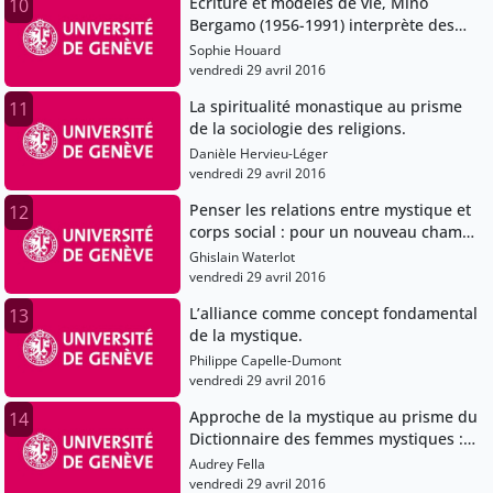
Ecriture et modèles de vie, Mino
10
Bergamo (1956-1991) interprète des
textes mystiques.
Sophie Houard
vendredi 29 avril 2016
La spiritualité monastique au prisme
11
de la sociologie des religions.
Danièle Hervieu-Léger
vendredi 29 avril 2016
Penser les relations entre mystique et
12
corps social : pour un nouveau champ
d’étude.
Ghislain Waterlot
vendredi 29 avril 2016
L’alliance comme concept fondamental
13
de la mystique.
Philippe Capelle-Dumont
vendredi 29 avril 2016
Approche de la mystique au prisme du
14
Dictionnaire des femmes mystiques :
de l’interdisciplinarité à l’inclusion
Audrey Fella
méthodologique de la Transcendance.
vendredi 29 avril 2016