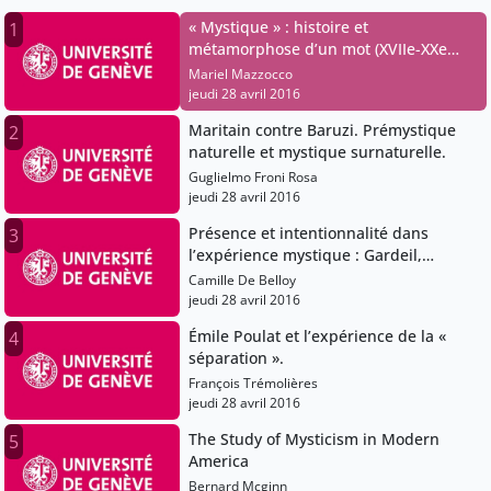
« Mystique » : histoire et
1
métamorphose d’un mot (XVIIe-XXe
siècles).
Mariel Mazzocco
jeudi 28 avril 2016
Maritain contre Baruzi. Prémystique
2
naturelle et mystique surnaturelle.
Guglielmo Froni Rosa
jeudi 28 avril 2016
Présence et intentionnalité dans
3
l’expérience mystique : Gardeil,
Maritain, Dubarle.
Camille De Belloy
jeudi 28 avril 2016
Émile Poulat et l’expérience de la «
4
séparation ».
François Trémolières
jeudi 28 avril 2016
The Study of Mysticism in Modern
5
America
Bernard Mcginn