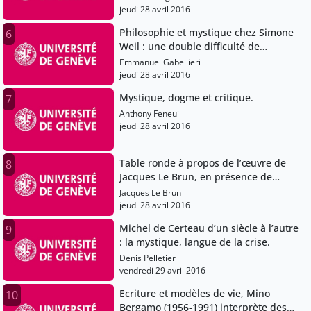
jeudi 28 avril 2016
Philosophie et mystique chez Simone
6
Weil : une double difficulté de
réception.
Emmanuel Gabellieri
jeudi 28 avril 2016
Mystique, dogme et critique.
7
Anthony Feneuil
jeudi 28 avril 2016
Table ronde à propos de l’œuvre de
8
Jacques Le Brun, en présence de
l’auteur : Mystique et psychanalyse :
Jacques Le Brun
interpréter le pur amour.
jeudi 28 avril 2016
Michel de Certeau d’un siècle à l’autre
9
: la mystique, langue de la crise.
Denis Pelletier
vendredi 29 avril 2016
Ecriture et modèles de vie, Mino
10
Bergamo (1956-1991) interprète des