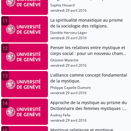
textes mystiques.
Sophie Houard
vendredi 29 avril 2016
La spiritualité monastique au prisme
11
de la sociologie des religions.
Danièle Hervieu-Léger
vendredi 29 avril 2016
Penser les relations entre mystique et
12
corps social : pour un nouveau champ
d’étude.
Ghislain Waterlot
vendredi 29 avril 2016
L’alliance comme concept fondamental
13
de la mystique.
Philippe Capelle-Dumont
vendredi 29 avril 2016
Approche de la mystique au prisme du
14
Dictionnaire des femmes mystiques :
de l’interdisciplinarité à l’inclusion
Audrey Fella
méthodologique de la Transcendance.
vendredi 29 avril 2016
Mystique religieuse et mystique
15