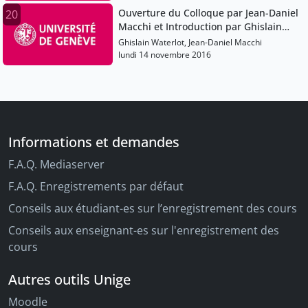
Ouverture du Colloque par Jean-Daniel
20
Macchi et Introduction par Ghislain
Waterlot
Ghislain Waterlot, Jean-Daniel Macchi
lundi 14 novembre 2016
Informations et demandes
F.A.Q. Mediaserver
F.A.Q. Enregistrements par défaut
Conseils aux étudiant-es sur l’enregistrement des cours
Conseils aux enseignant-es sur l'enregistrement des
cours
Autres outils Unige
Moodle