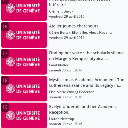
littéraire
Clément Duyck
vendredi 29 avril 2016
Atelier Jeunes chercheurs
16
Céline Bettex, Elio Jaillet, Alexis Noventa
vendredi 29 avril 2016
Finding her voice : the scholarly silence
17
on Margery Kempe’s atypical
devotional practices.
Einat Klafter
samedi 30 avril 2016
Mysticism as Academic Armament. The
18
Lutherrenaissance and its Legacy in
Germany and Denmark.
Else Marie Wiberg Pedersen
samedi 30 avril 2016
Evelyn Underhill and her Academic
19
Reception.
Louise Nelstrop
samedi 30 avril 2016