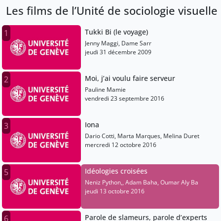
Les films de l’Unité de sociologie visuelle
Tukki Bi (le voyage)
1
Jenny Maggi, Dame Sarr
jeudi 31 décembre 2009
Moi, j’ai voulu faire serveur
2
Pauline Mamie
vendredi 23 septembre 2016
Iona
3
Dario Cotti, Marta Marques, Melina Duret
mercredi 12 octobre 2016
Idéologies croisées
5
Neniz Python,, Adam Baha, Oumar Aly Ba
jeudi 13 octobre 2016
Parole de slameurs, parole d’experts
6