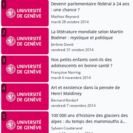
Devenir parlementaire fédéral à 24 ans
1
: une chance ?
Mathias Reynard
mardi 28 octobre 2014
La littérature mondiale selon Martin
2
Bodmer : mystique et politique
Jérôme David
vendredi 31 octobre 2014
Nos petits-enfants sont-ils des
3
adolsescents en bonne santé ?
Françoise Narring
mardi 4 novembre 2014
Art et existence dans la pensée de
4
Henri Maldiney
Bernard Rordorf
vendredi 7 novembre 2014
100 000 ans d'histoire des glaciers des
5
alpes : du temps des mammouths à
aujourd'hui
Sylvain Coutterand