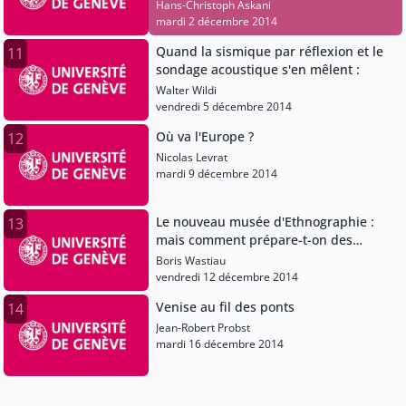
Hans-Christoph Askani
mardi 2 décembre 2014
Quand la sismique par réflexion et le
11
sondage acoustique s'en mêlent :
Walter Wildi
vendredi 5 décembre 2014
Où va l'Europe ?
12
Nicolas Levrat
mardi 9 décembre 2014
Le nouveau musée d'Ethnographie :
13
mais comment prépare-t-on des
expositions ?
Boris Wastiau
vendredi 12 décembre 2014
Venise au fil des ponts
14
Jean-Robert Probst
mardi 16 décembre 2014