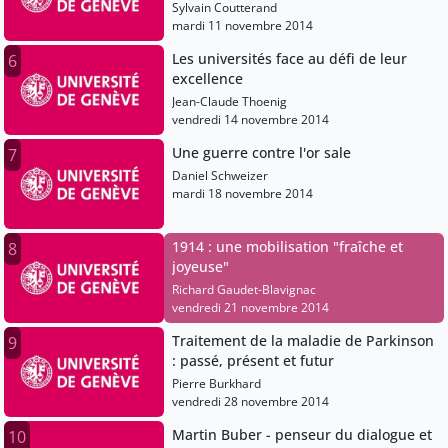
aujourd'hui
Sylvain Coutterand
mardi 11 novembre 2014
Les universités face au défi de leur
6
excellence
Jean-Claude Thoenig
vendredi 14 novembre 2014
Une guerre contre l'or sale
7
Daniel Schweizer
mardi 18 novembre 2014
1914 : une mobilisation "fraîche et
8
joyeuse"
Richard Gaudet-Blavignac
vendredi 21 novembre 2014
Traitement de la maladie de Parkinson
9
: passé, présent et futur
Pierre Burkhard
vendredi 28 novembre 2014
Martin Buber - penseur du dialogue et
10