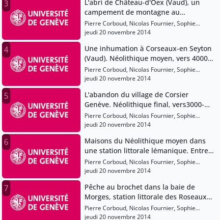
L'abri de Château-d'Oex (Vaud), un
3
campement de montagne au
Mésolithique, vers 6000 av. J.-C.
Pierre Corboud, Nicolas Fournier, Sophie
Gardaz
jeudi 20 novembre 2014
Une inhumation à Corseaux-en Seyton
4
(Vaud). Néolithique moyen, vers 4000-
3200 av. J.-C.
Pierre Corboud, Nicolas Fournier, Sophie
Gardaz
jeudi 20 novembre 2014
L'abandon du village de Corsier
5
Genève. Néolithique final, vers3000-
2800 av. J.-C.
Pierre Corboud, Nicolas Fournier, Sophie
Gardaz
jeudi 20 novembre 2014
Maisons du Néolithique moyen dans
6
une station littorale lémanique. Entre
4000 et 3000 av. J.-C.
Pierre Corboud, Nicolas Fournier, Sophie
Gardaz
jeudi 20 novembre 2014
Pêche au brochet dans la baie de
7
Morges, station littorale des Roseaux
(Morges, Vaud). Age du Bronze ancien,
Pierre Corboud, Nicolas Fournier, Sophie
1800-1600 av. J.-C.
Gardaz
jeudi 20 novembre 2014