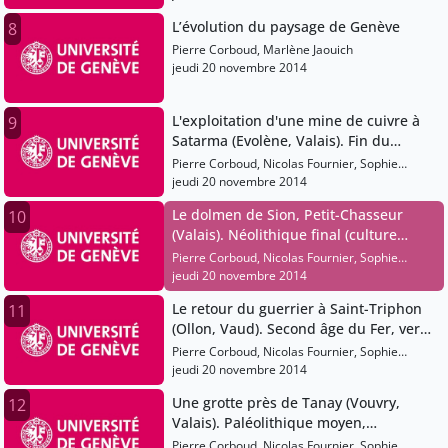
L’évolution du paysage de Genève
8
Pierre Corboud, Marlène Jaouich
jeudi 20 novembre 2014
L'exploitation d'une mine de cuivre à
9
Satarma (Evolène, Valais). Fin du
Néolithique ou âge du Bronze, entre
Pierre Corboud, Nicolas Fournier, Sophie
2900 et 1000 av. J.-C.
Gardaz
jeudi 20 novembre 2014
Le dolmen de Sion, Petit-Chasseur
10
(Valais). Néolithique final (culture
campaniforme), vers 2400 av. J.-C.
Pierre Corboud, Nicolas Fournier, Sophie
Gardaz
jeudi 20 novembre 2014
Le retour du guerrier à Saint-Triphon
11
(Ollon, Vaud). Second âge du Fer, vers
300 av. J.-C.
Pierre Corboud, Nicolas Fournier, Sophie
Gardaz
jeudi 20 novembre 2014
Une grotte près de Tanay (Vouvry,
12
Valais). Paléolithique moyen,
Moustérien, vers -35'000
Pierre Corboud, Nicolas Fournier, Sophie