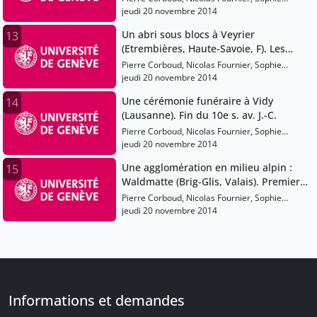
Gardaz
jeudi 20 novembre 2014
Un abri sous blocs à Veyrier
13
(Etrembières, Haute-Savoie, F). Les
chasseurs du Magdalénien, vers
Pierre Corboud, Nicolas Fournier, Sophie
13'000 av. J.-C.
Gardaz
jeudi 20 novembre 2014
Une cérémonie funéraire à Vidy
14
(Lausanne). Fin du 10e s. av. J.-C.
Pierre Corboud, Nicolas Fournier, Sophie
Gardaz
jeudi 20 novembre 2014
Une agglomération en milieu alpin :
15
Waldmatte (Brig-Glis, Valais). Premier
âge du Fer (Hallstatt), vers 650 av. J.-C.
Pierre Corboud, Nicolas Fournier, Sophie
Gardaz
jeudi 20 novembre 2014
Informations et demandes