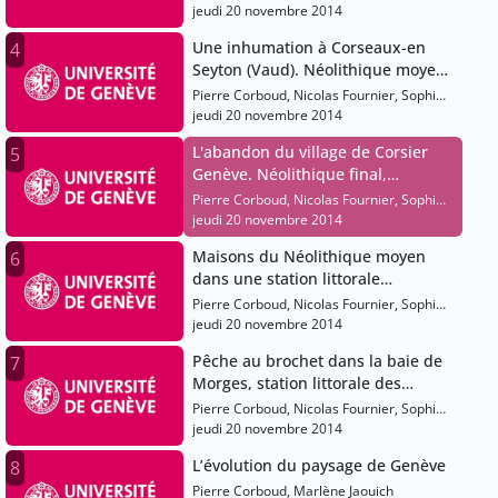
Gardaz
jeudi 20 novembre 2014
Une inhumation à Corseaux-en
4
Seyton (Vaud). Néolithique moyen,
vers 4000-3200 av. J.-C.
Pierre Corboud, Nicolas Fournier, Sophie
Gardaz
jeudi 20 novembre 2014
L'abandon du village de Corsier
5
Genève. Néolithique final,
vers3000-2800 av. J.-C.
Pierre Corboud, Nicolas Fournier, Sophie
Gardaz
jeudi 20 novembre 2014
Maisons du Néolithique moyen
6
dans une station littorale
lémanique. Entre 4000 et 3000 av.
Pierre Corboud, Nicolas Fournier, Sophie
J.-C.
Gardaz
jeudi 20 novembre 2014
Pêche au brochet dans la baie de
7
Morges, station littorale des
Roseaux (Morges, Vaud). Age du
Pierre Corboud, Nicolas Fournier, Sophie
Bronze ancien, 1800-1600 av. J.-C.
Gardaz
jeudi 20 novembre 2014
L’évolution du paysage de Genève
8
Pierre Corboud, Marlène Jaouich