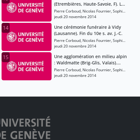
(Etrembières, Haute-Savoie, F). Les
chasseurs du Magdalénien, vers
Pierre Corboud, Nicolas Fournier, Sophie
13'000 av. J.-C.
Gardaz
jeudi 20 novembre 2014
Une cérémonie funéraire à Vidy
14
(Lausanne). Fin du 10e s. av. J.-C.
Pierre Corboud, Nicolas Fournier, Sophie
Gardaz
jeudi 20 novembre 2014
Une agglomération en milieu alpin
15
: Waldmatte (Brig-Glis, Valais).
Premier âge du Fer (Hallstatt), vers
Pierre Corboud, Nicolas Fournier, Sophie
650 av. J.-C.
Gardaz
jeudi 20 novembre 2014