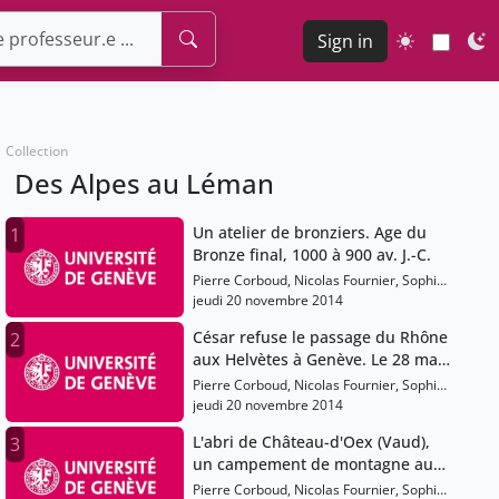
Sign in
Collection
Des Alpes au Léman
Un atelier de bronziers. Age du
1
Bronze final, 1000 à 900 av. J.-C.
Pierre Corboud, Nicolas Fournier, Sophie
Gardaz
jeudi 20 novembre 2014
César refuse le passage du Rhône
2
aux Helvètes à Genève. Le 28 mars
58 av. J.-C.
Pierre Corboud, Nicolas Fournier, Sophie
Gardaz
jeudi 20 novembre 2014
L'abri de Château-d'Oex (Vaud),
3
un campement de montagne au
Mésolithique, vers 6000 av. J.-C.
Pierre Corboud, Nicolas Fournier, Sophie