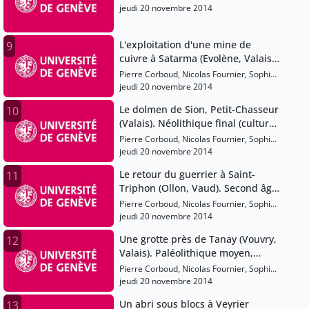
jeudi 20 novembre 2014
L'exploitation d'une mine de
9
cuivre à Satarma (Evolène, Valais).
Fin du Néolithique ou âge du
Pierre Corboud, Nicolas Fournier, Sophie
Bronze, entre 2900 et 1000 av. J.-C.
Gardaz
jeudi 20 novembre 2014
Le dolmen de Sion, Petit-Chasseur
10
(Valais). Néolithique final (culture
campaniforme), vers 2400 av. J.-C.
Pierre Corboud, Nicolas Fournier, Sophie
Gardaz
jeudi 20 novembre 2014
Le retour du guerrier à Saint-
11
Triphon (Ollon, Vaud). Second âge
du Fer, vers 300 av. J.-C.
Pierre Corboud, Nicolas Fournier, Sophie
Gardaz
jeudi 20 novembre 2014
Une grotte près de Tanay (Vouvry,
12
Valais). Paléolithique moyen,
Moustérien, vers -35'000
Pierre Corboud, Nicolas Fournier, Sophie
Gardaz
jeudi 20 novembre 2014
Un abri sous blocs à Veyrier
13