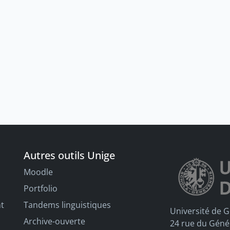
Autres outils Unige
Moodle
Portfolio
nt
Tandems linguistiques
Université de 
Archive-ouverte
24 rue du Géné