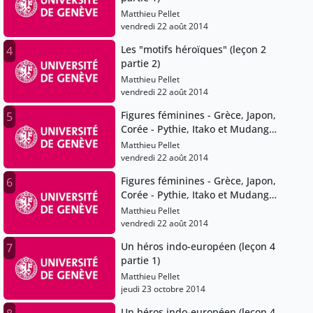
Matthieu Pellet
vendredi 22 août 2014
Les "motifs héroïques" (leçon 2
4
partie 2)
Matthieu Pellet
vendredi 22 août 2014
Figures féminines - Grèce, Japon,
5
Corée - Pythie, Itako et Mudang
(leçon 3 partie 1)
Matthieu Pellet
vendredi 22 août 2014
Figures féminines - Grèce, Japon,
6
Corée - Pythie, Itako et Mudang
(leçon 3 partie 2)
Matthieu Pellet
vendredi 22 août 2014
Un héros indo-européen (leçon 4
7
partie 1)
Matthieu Pellet
jeudi 23 octobre 2014
Un héros indo-européen (leçon 4