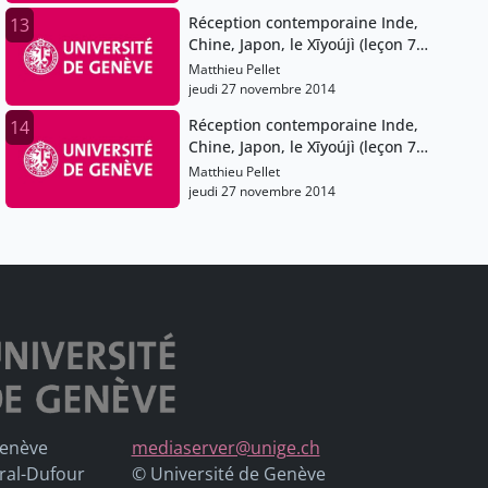
Réception contemporaine Inde,
13
Chine, Japon, le Xīyoújì (leçon 7
partie 1)
Matthieu Pellet
jeudi 27 novembre 2014
Réception contemporaine Inde,
14
Chine, Japon, le Xīyoújì (leçon 7
partie 2)
Matthieu Pellet
jeudi 27 novembre 2014
Genève
mediaserver@unige.ch
ral-Dufour
© Université de Genève