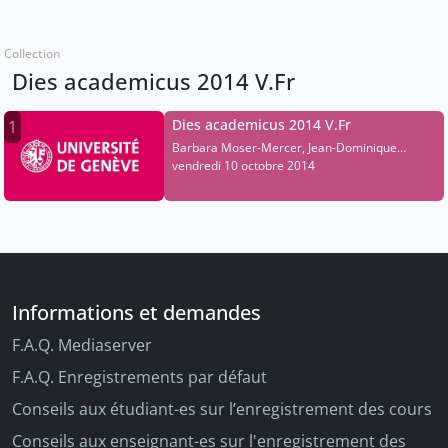
Collection
Dies academicus 2014 V.Fr
Dies academicus 2014 V.Fr
1
Barbara Moser-Mercer, Jean-Dominique
Vassalli, Jeffrey Hedenquist, Amartya Sen, Jean
vendredi 10 octobre 2014
Zermatten, Rex Alton Wright, Gregor T.
Chatton, Veena Das
Informations et demandes
F.A.Q. Mediaserver
F.A.Q. Enregistrements par défaut
Conseils aux étudiant-es sur l’enregistrement des cours
Conseils aux enseignant-es sur l'enregistrement des