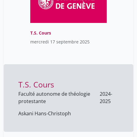
Cova Florian
4
Cramer Jacqueline
3
Cramer Robert
1
Crettenand André
1
T.S. Cours
Crettenand Mathieu
mercredi 17 septembre 2025
1
Crittin Pascal
2
Croce Julia Teresa
1
Crowe Yolande
3
T.S. Cours
Currat Mathias
3
Faculté autonome de théologie
Curtin François
2024-
8
protestante
2025
Cœur Clarisse
1
Askani Hans-Christoph
DEONNA Julien
1
Dagron Stéphanie
1
Daniel De Roulet
1