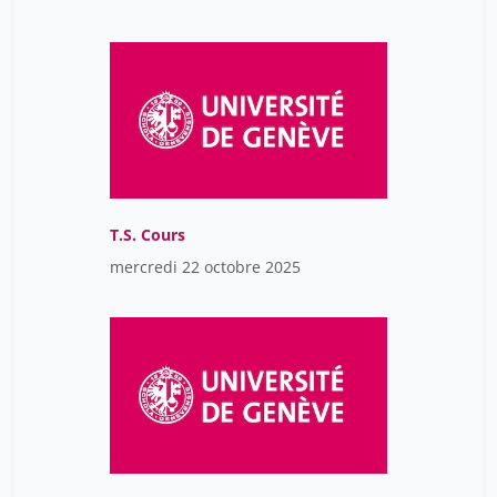
Calame Matthieu
1
Calvet Silvia Marquez
1
Calvi Fabrizio
2
Calvão Filipe
3
Calzolari Bouvier Valentina
1
Camilla Jandus
7
T.S. Cours
Can-Uzun Sibel
1
mercredi 22 octobre 2025
Capitanescu Benetti Andreea
1
Carmen De Ramon Ortiz
2
Chabert Mélanie
1
Chalamet Christophe
7
Chalmel Loïc
1
Chapoutot Johann
4