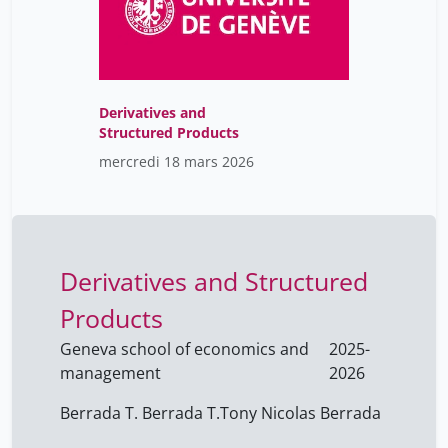
Mallard Grégoire
1
Mallory Schaub
1
Manley Suliana
1
Mantilleri Brigitte
2
Derivatives and
Structured Products
Marc Abramowicz
1
mercredi 18 mars 2026
Marcel Gauchet
8
Marino M.
1
Martinelli Giovanni
1
Derivatives and Structured
Martinez-Gros Gabriel
1
Mastrangelo Juana
Products
1
Mathias Popee
1
Geneva school of economics and
2025-
management
2026
Matthieussent Brice
1
Berrada T. Berrada T.
Mauperin Marine
Tony Nicolas Berrada
1
Maurer Jean-Luc
1