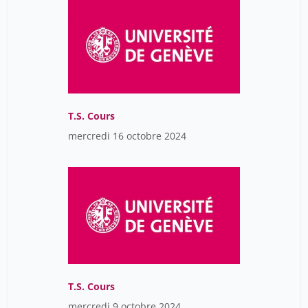
Fazzone Lucca
1
Federico Simonetta
2
Fellmann Marianna
1
Fernandez Marquez Jose Luis
1
Filice Federica
15
T.S. Cours
Filiu Jean-Pierre
1
mercredi 16 octobre 2024
Fiordi Benedetta
1
Firmin Lea
1
Fleuret François
1
Flückiger Yves
1
Fondetec
1
Fontana Pierre
1
T.S. Cours
Fontannaz Diana
2
mercredi 9 octobre 2024