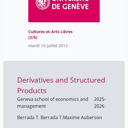
Krueger P. Krueger P.
51
Kunz Marie-Claire
1
Lafont Anne
1
Cultures et Arts Libres
Lagier Samuel
1
(2/5)
Lallemant Bastien
mardi 10 juillet 2012
1
Laurence De Chambrier
1
Lavallé Bernard
1
Le Loeuff Jean
1
Derivatives and Structured
Le Roux Nicolas
1
Products
Leclerc Jean
3
Geneva school of economics and
2025-
Leclerc Lucien
2
management
2026
Lecoq Titiou
1
Berrada T. Berrada T.
Maxime Auberson
Lehoërff Anne
1