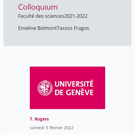
Grangé-Praderas Pierre
2
Colloquium
Grenet Mathieu
1
Faculté des sciences
2021-2022
Grenouilleau Olivier
2
Emeline Bolmont
Tassos Fragos
Gresh Alain
1
Gretz Mélanie
1
Grobet Simon
1
Guex Pauline
1
Guichard Sylvie
1
Guillaume Chenevière
1
Guillaume Cuchet
8
Gérard Haddad
8
H. Miners ​James
1
T. Rogers
HUQ Hamidul
1
samedi 5 février 2022
Hababou Rebecca
1