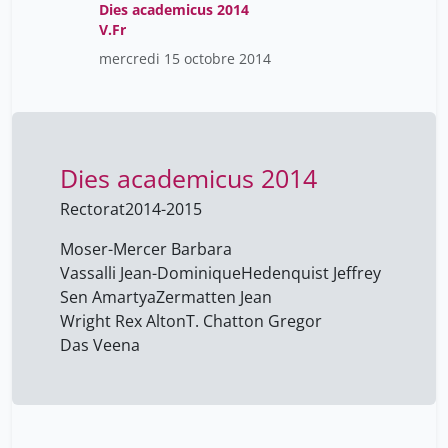
Dies academicus 2014
Ayeb Habib
1
V.Fr
Aymon Benoît
2
mercredi 15 octobre 2014
Azamede Kokou
2
BERGER Claudia
1
Babic Andrej
1
Dies academicus 2014
Bacqué Bertrand
1
Rectorat
2014-2015
Bah Yabi Perrine
1
Moser-Mercer Barbara
Bairoch Amos
3
Vassalli Jean-Dominique
Hedenquist Jeffrey
Balkota Marta
1
Sen Amartya
Zermatten Jean
Wright Rex Alton
Balu Raphaële
T. Chatton Gregor
1
Das Veena
Barton Justine
1
Bastian Jean-pierre
8
Beauvois Frédérique
2