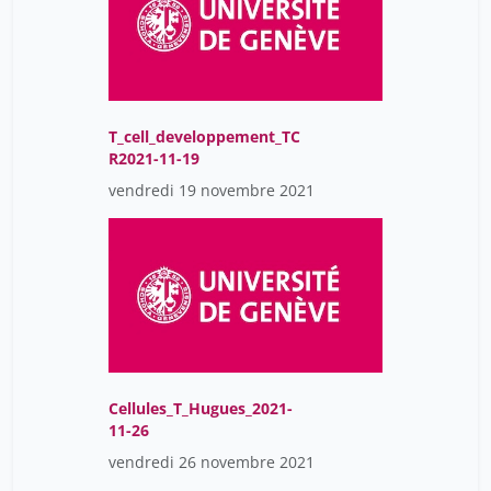
Hugon Caroline
1
Humair Jean-Paul
1
Humbert Laure
1
Hurst-Majno Samia
1
T_cell_developpement_TC
Huysecom Eric
R2021-11-19
1
vendredi 19 novembre 2021
Instruments Cogito
1
Isabelle Crousaz
2
Ismail Marc
2
Jackson Yves
1
Jacob Raphaël
1
Jacques Moeschler
1
Cellules_T_Hugues_2021-
Jarrige François
1
11-26
Jean Liermier
1
vendredi 26 novembre 2021