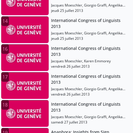
Jacques Moeschler, Giorgio Graffi, Angelika
Kratzer, Liliane Haegeman, Mark Johnson,
jeudi 25 juillet 2013
Tecumseh Fitch, Peter Auer, Karen Emmorey
International Congress of Linguists
14
2013
Jacques Moeschler, Giorgio Graffi, Angelika
Kratzer, Liliane Haegeman, Mark Johnson,
jeudi 25 juillet 2013
Tecumseh Fitch, Peter Auer, Karen Emmorey,
International Congress of Linguists
16
Philippe Schlenker
2013
Jacques Moeschler, Karen Emmorey
vendredi 26 juillet 2013
International Congress of Linguists
17
2013
Jacques Moeschler, Giorgio Graffi, Angelika
Kratzer, Liliane Haegeman, Mark Johnson,
vendredi 26 juillet 2013
Tecumseh Fitch, Peter Auer, Karen Emmorey
International Congress of Linguists
18
2013
Jacques Moeschler, Giorgio Graffi, Angelika
Kratzer, Liliane Haegeman, Mark Johnson,
samedi 27 juillet 2013
Tecumseh Fitch, Peter Auer, Karen Emmorey,
Anaphora: Insights from Sign
19
Philippe Schlenker