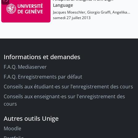
Language
Jacques Moeschler, Giorgio Graffi, Angelika
Kratzer, Liliane Haegeman, Mark Johnson,
samedi 27 juillet 2013
Tecumseh Fitch, Peter Auer, Karen Emmorey,
Philippe Schlenker
Informations et demandes
F.A.Q. Mediaserver
F.A.Q. Enregistrements par défaut
Conseils aux étudiant-es sur l’enregistrement des cours
Conseils aux enseignant-es sur l'enregistrement des
cours
Autres outils Unige
Moodle