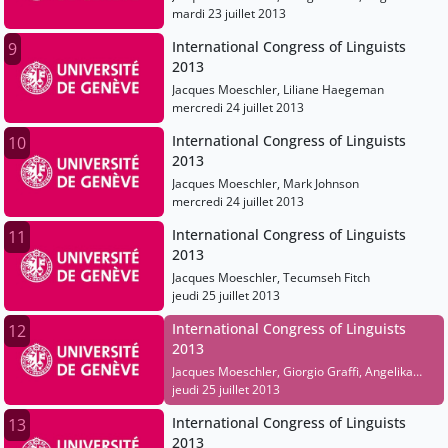
Kratzer, Liliane Haegeman, Mark Johnson,
mardi 23 juillet 2013
Tecumseh Fitch, Peter Auer, Karen Emmorey,
International Congress of Linguists
9
Philippe Schlenker
2013
Jacques Moeschler, Liliane Haegeman
mercredi 24 juillet 2013
International Congress of Linguists
10
2013
Jacques Moeschler, Mark Johnson
mercredi 24 juillet 2013
International Congress of Linguists
11
2013
Jacques Moeschler, Tecumseh Fitch
jeudi 25 juillet 2013
International Congress of Linguists
12
2013
Jacques Moeschler, Giorgio Graffi, Angelika
Kratzer, Liliane Haegeman, Mark Johnson,
jeudi 25 juillet 2013
Tecumseh Fitch
International Congress of Linguists
13
2013