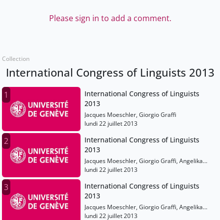
Please sign in to add a comment.
Collection
International Congress of Linguists 2013
International Congress of Linguists
1
2013
Jacques Moeschler, Giorgio Graffi
lundi 22 juillet 2013
International Congress of Linguists
2
2013
Jacques Moeschler, Giorgio Graffi, Angelika
Kratzer, Liliane Haegeman, Mark Johnson,
lundi 22 juillet 2013
Tecumseh Fitch, Peter Auer, Karen Emmorey,
International Congress of Linguists
3
Philippe Schlenker
2013
Jacques Moeschler, Giorgio Graffi, Angelika
Kratzer, Liliane Haegeman, Mark Johnson,
lundi 22 juillet 2013