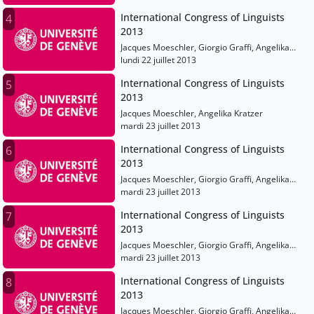
Tecumseh Fitch, Peter Auer, Karen Emmorey,
International Congress of Linguists
4
Philippe Schlenker
2013
Jacques Moeschler, Giorgio Graffi, Angelika
Kratzer, Liliane Haegeman, Mark Johnson,
lundi 22 juillet 2013
Tecumseh Fitch, Peter Auer, Karen Emmorey,
International Congress of Linguists
5
Philippe Schlenker
2013
Jacques Moeschler, Angelika Kratzer
mardi 23 juillet 2013
International Congress of Linguists
6
2013
Jacques Moeschler, Giorgio Graffi, Angelika
Kratzer, Liliane Haegeman, Mark Johnson,
mardi 23 juillet 2013
Tecumseh Fitch, Peter Auer, Karen Emmorey,
International Congress of Linguists
7
Philippe Schlenker
2013
Jacques Moeschler, Giorgio Graffi, Angelika
Kratzer, Liliane Haegeman, Mark Johnson,
mardi 23 juillet 2013
Tecumseh Fitch, Peter Auer, Karen Emmorey,
International Congress of Linguists
8
Philippe Schlenker
2013
Jacques Moeschler, Giorgio Graffi, Angelika