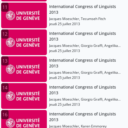
International Congress of Linguists
11
2013
Jacques Moeschler, Tecumseh Fitch
jeudi 25 juillet 2013
International Congress of Linguists
12
2013
Jacques Moeschler, Giorgio Graffi, Angelika
Kratzer, Liliane Haegeman, Mark Johnson,
jeudi 25 juillet 2013
Tecumseh Fitch
International Congress of Linguists
13
2013
Jacques Moeschler, Giorgio Graffi, Angelika
Kratzer, Liliane Haegeman, Mark Johnson,
jeudi 25 juillet 2013
Tecumseh Fitch, Peter Auer, Karen Emmorey
International Congress of Linguists
14
2013
Jacques Moeschler, Giorgio Graffi, Angelika
Kratzer, Liliane Haegeman, Mark Johnson,
jeudi 25 juillet 2013
Tecumseh Fitch, Peter Auer, Karen Emmorey,
International Congress of Linguists
16
Philippe Schlenker
2013
Jacques Moeschler, Karen Emmorey