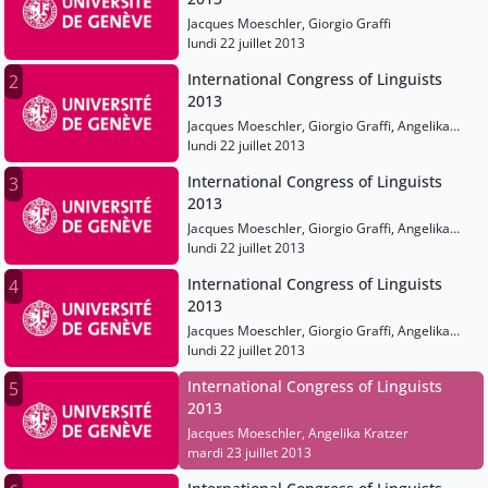
Jacques Moeschler, Giorgio Graffi
lundi 22 juillet 2013
International Congress of Linguists
2
2013
Jacques Moeschler, Giorgio Graffi, Angelika
Kratzer, Liliane Haegeman, Mark Johnson,
lundi 22 juillet 2013
Tecumseh Fitch, Peter Auer, Karen Emmorey,
International Congress of Linguists
3
Philippe Schlenker
2013
Jacques Moeschler, Giorgio Graffi, Angelika
Kratzer, Liliane Haegeman, Mark Johnson,
lundi 22 juillet 2013
Tecumseh Fitch, Peter Auer, Karen Emmorey,
International Congress of Linguists
4
Philippe Schlenker
2013
Jacques Moeschler, Giorgio Graffi, Angelika
Kratzer, Liliane Haegeman, Mark Johnson,
lundi 22 juillet 2013
Tecumseh Fitch, Peter Auer, Karen Emmorey,
International Congress of Linguists
5
Philippe Schlenker
2013
Jacques Moeschler, Angelika Kratzer
mardi 23 juillet 2013