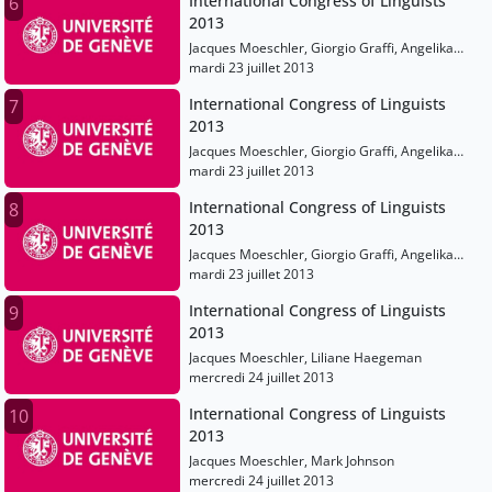
International Congress of Linguists
6
2013
Jacques Moeschler, Giorgio Graffi, Angelika
Kratzer, Liliane Haegeman, Mark Johnson,
mardi 23 juillet 2013
Tecumseh Fitch, Peter Auer, Karen Emmorey,
International Congress of Linguists
7
Philippe Schlenker
2013
Jacques Moeschler, Giorgio Graffi, Angelika
Kratzer, Liliane Haegeman, Mark Johnson,
mardi 23 juillet 2013
Tecumseh Fitch, Peter Auer, Karen Emmorey,
International Congress of Linguists
8
Philippe Schlenker
2013
Jacques Moeschler, Giorgio Graffi, Angelika
Kratzer, Liliane Haegeman, Mark Johnson,
mardi 23 juillet 2013
Tecumseh Fitch, Peter Auer, Karen Emmorey,
International Congress of Linguists
9
Philippe Schlenker
2013
Jacques Moeschler, Liliane Haegeman
mercredi 24 juillet 2013
International Congress of Linguists
10
2013
Jacques Moeschler, Mark Johnson
mercredi 24 juillet 2013