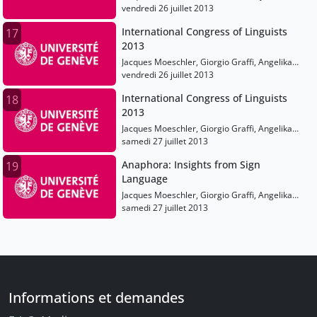
vendredi 26 juillet 2013
International Congress of Linguists
17
2013
Jacques Moeschler, Giorgio Graffi, Angelika
Kratzer, Liliane Haegeman, Mark Johnson,
vendredi 26 juillet 2013
Tecumseh Fitch, Peter Auer, Karen Emmorey
International Congress of Linguists
18
2013
Jacques Moeschler, Giorgio Graffi, Angelika
Kratzer, Liliane Haegeman, Mark Johnson,
samedi 27 juillet 2013
Tecumseh Fitch, Peter Auer, Karen Emmorey,
Anaphora: Insights from Sign
19
Philippe Schlenker
Language
Jacques Moeschler, Giorgio Graffi, Angelika
Kratzer, Liliane Haegeman, Mark Johnson,
samedi 27 juillet 2013
Tecumseh Fitch, Peter Auer, Karen Emmorey,
Philippe Schlenker
Informations et demandes