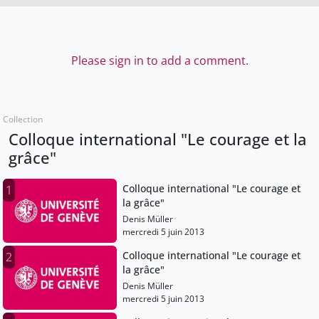
Please sign in to add a comment.
Collection
Colloque international "Le courage et la
grâce"
Colloque international "Le courage et
1
la grâce"
Denis Müller
mercredi 5 juin 2013
Colloque international "Le courage et
2
la grâce"
Denis Müller
mercredi 5 juin 2013