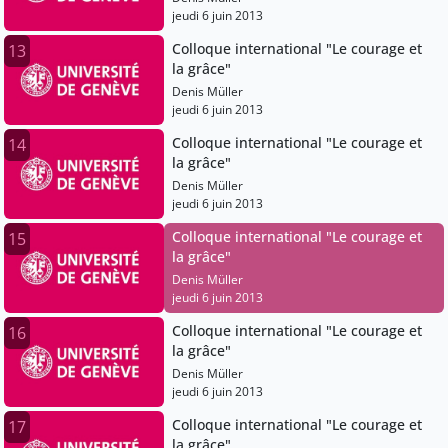
jeudi 6 juin 2013
Colloque international "Le courage et
13
la grâce"
Denis Müller
jeudi 6 juin 2013
Colloque international "Le courage et
14
la grâce"
Denis Müller
jeudi 6 juin 2013
Colloque international "Le courage et
15
la grâce"
Denis Müller
jeudi 6 juin 2013
Colloque international "Le courage et
16
la grâce"
Denis Müller
jeudi 6 juin 2013
Colloque international "Le courage et
17
la grâce"