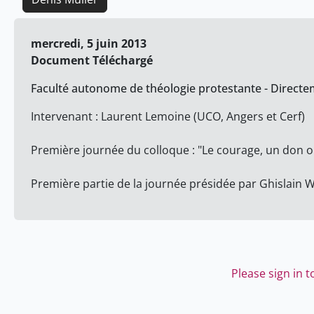
mercredi, 5 juin 2013
Document Téléchargé
Faculté autonome de théologie protestante - Directem
Intervenant : Laurent Lemoine (UCO, Angers et Cerf)
Première journée du colloque : "Le courage, un don
Première partie de la journée présidée par Ghislain 
Please sign in 