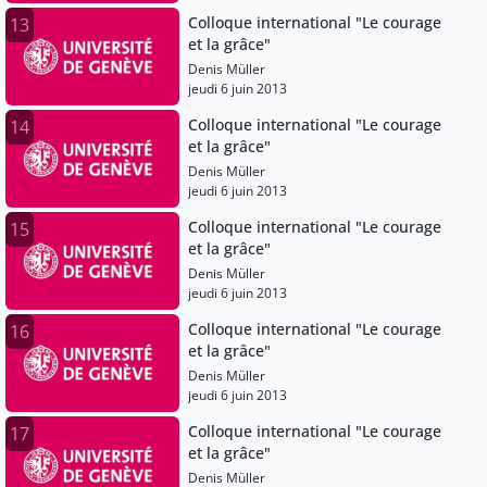
Colloque international "Le courage
13
et la grâce"
Denis Müller
jeudi 6 juin 2013
Colloque international "Le courage
14
et la grâce"
Denis Müller
jeudi 6 juin 2013
Colloque international "Le courage
15
et la grâce"
Denis Müller
jeudi 6 juin 2013
Colloque international "Le courage
16
et la grâce"
Denis Müller
jeudi 6 juin 2013
Colloque international "Le courage
17
et la grâce"
Denis Müller