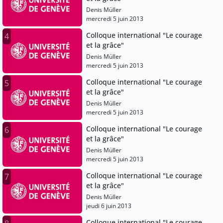
Denis Müller
mercredi 5 juin 2013
Colloque international "Le courage
4
et la grâce"
Denis Müller
mercredi 5 juin 2013
Colloque international "Le courage
5
et la grâce"
Denis Müller
mercredi 5 juin 2013
Colloque international "Le courage
6
et la grâce"
Denis Müller
mercredi 5 juin 2013
Colloque international "Le courage
7
et la grâce"
Denis Müller
jeudi 6 juin 2013
Colloque international "Le courage