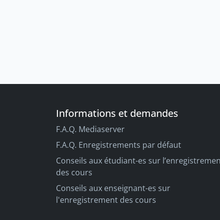
Informations et demandes
F.A.Q. Mediaserver
F.A.Q. Enregistrements par défaut
Conseils aux étudiant-es sur l’enregistreme
des cours
Conseils aux enseignant-es sur
l'enregistrement des cours