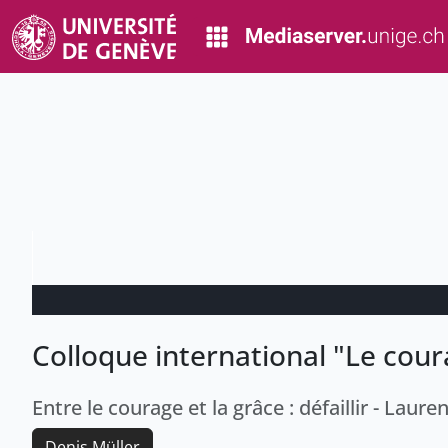
Colloque international "Le cour
Entre le courage et la grâce : défaillir - Lau
Denis Müller