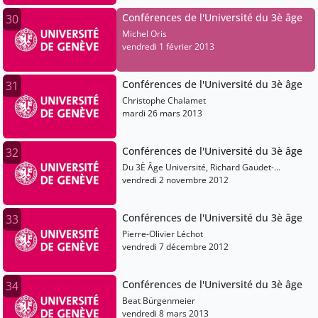
Conférences de l'Université du 3è âge
30
Michel Oris
vendredi 1 février 2013
Conférences de l'Université du 3è âge
31
Christophe Chalamet
mardi 26 mars 2013
Conférences de l'Université du 3è âge
32
Du 3È Âge Université, Richard Gaudet-
Blavignac
vendredi 2 novembre 2012
Conférences de l'Université du 3è âge
33
Pierre-Olivier Léchot
vendredi 7 décembre 2012
Conférences de l'Université du 3è âge
34
Beat Bürgenmeier
vendredi 8 mars 2013