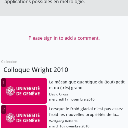
applications possibles en métrologie.
Please sign in to add a comment.
Collection
Colloque Wright 2010
La mécanique quantique du (tout) petit
1
et du (très) grand
David Gross
mercredi 17 novembre 2010
Lorsque le froid glacial n’est pas assez
2
froid les nouvelles propriétés de la
matière aux frontières du zéro absolu
Wolfgang Ketterle
mardi 16 novembre 2010