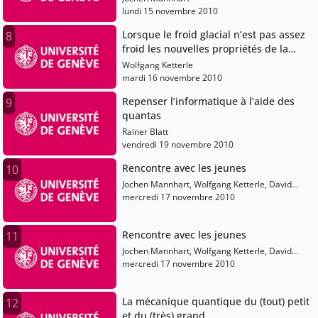
lundi 15 novembre 2010
Lorsque le froid glacial n’est pas assez
8
froid les nouvelles propriétés de la
matière aux frontières du zéro absolu
Wolfgang Ketterle
mardi 16 novembre 2010
Repenser l’informatique à l’aide des
9
quantas
Rainer Blatt
vendredi 19 novembre 2010
Rencontre avec les jeunes
10
Jochen Mannhart, Wolfgang Ketterle, David
Gross, Alain Aspect, Rainer Blatt
mercredi 17 novembre 2010
Rencontre avec les jeunes
11
Jochen Mannhart, Wolfgang Ketterle, David
Gross, Alain Aspect, Rainer Blatt
mercredi 17 novembre 2010
La mécanique quantique du (tout) petit
12
et du (très) grand