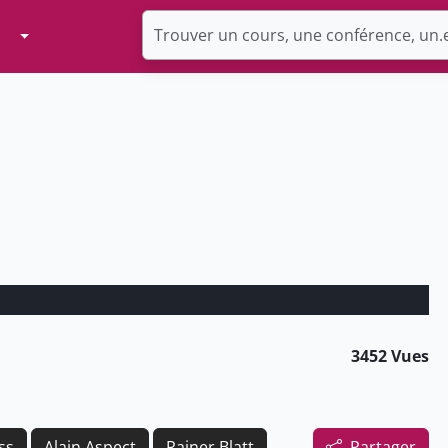
Toggle Dropdown
3452 Vues
ss
Alain Aspect
Rainer Blatt
Partager