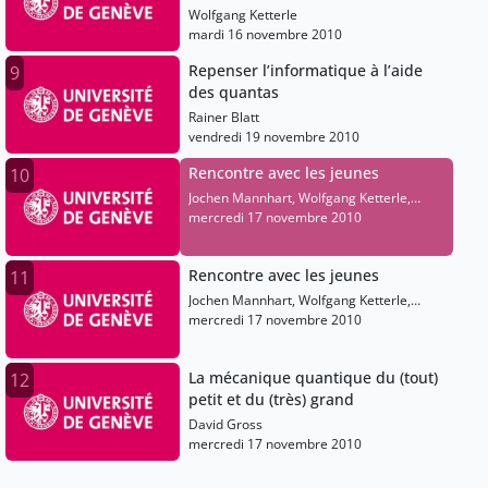
propriétés de la matière aux
Wolfgang Ketterle
frontières du zéro absolu
mardi 16 novembre 2010
Repenser l’informatique à l’aide
9
des quantas
Rainer Blatt
vendredi 19 novembre 2010
Rencontre avec les jeunes
10
Jochen Mannhart, Wolfgang Ketterle,
David Gross, Alain Aspect, Rainer Blatt
mercredi 17 novembre 2010
Rencontre avec les jeunes
11
Jochen Mannhart, Wolfgang Ketterle,
David Gross, Alain Aspect, Rainer Blatt
mercredi 17 novembre 2010
La mécanique quantique du (tout)
12
petit et du (très) grand
David Gross
mercredi 17 novembre 2010