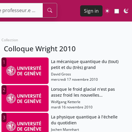
Sign in
Collection
Colloque Wright 2010
La mécanique quantique du (tout)
1
petit et du (très) grand
David Gross
mercredi 17 novembre 2010
Lorsque le froid glacial n’est pas
2
assez froid les nouvelles
propriétés de la matière aux
Wolfgang Ketterle
frontières du zéro absolu
mardi 16 novembre 2010
La physique quantique à l’échelle
3
du quotidien
Jochen Mannhart