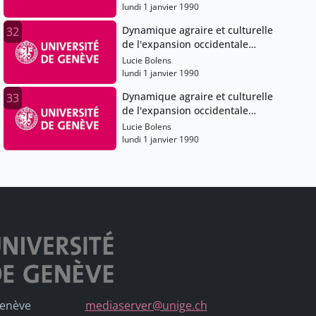
lundi 1 janvier 1990
Dynamique agraire et culturelle
32
de l'expansion occidentale
(Angleterre), XIe-XVe siècles
Lucie Bolens
lundi 1 janvier 1990
Dynamique agraire et culturelle
33
de l'expansion occidentale
(Angleterre), XIe-XVe siècles
Lucie Bolens
lundi 1 janvier 1990
Genève
mediaserver@unige.ch