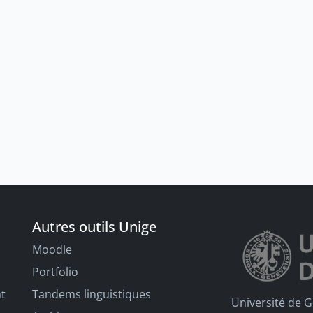
Autres outils Unige
Moodle
Portfolio
nt
Tandems linguistiques
Université de 