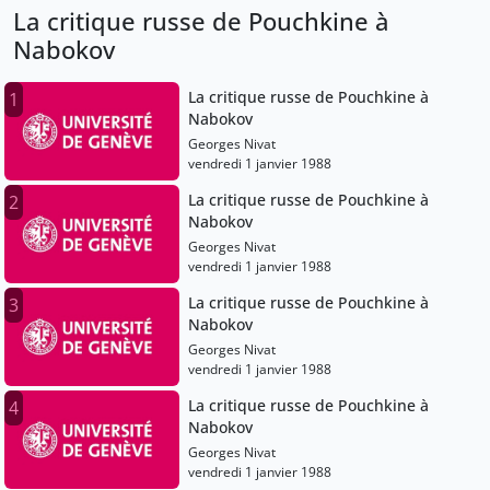
La critique russe de Pouchkine à
Nabokov
La critique russe de Pouchkine à
1
Nabokov
Georges Nivat
vendredi 1 janvier 1988
La critique russe de Pouchkine à
2
Nabokov
Georges Nivat
vendredi 1 janvier 1988
La critique russe de Pouchkine à
3
Nabokov
Georges Nivat
vendredi 1 janvier 1988
La critique russe de Pouchkine à
4
Nabokov
Georges Nivat
vendredi 1 janvier 1988