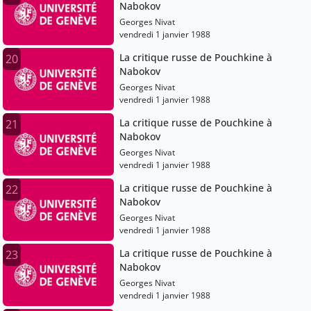
Nabokov
Georges Nivat
vendredi 1 janvier 1988
La critique russe de Pouchkine à
20
Nabokov
Georges Nivat
vendredi 1 janvier 1988
La critique russe de Pouchkine à
21
Nabokov
Georges Nivat
vendredi 1 janvier 1988
La critique russe de Pouchkine à
22
Nabokov
Georges Nivat
vendredi 1 janvier 1988
La critique russe de Pouchkine à
23
Nabokov
Georges Nivat
vendredi 1 janvier 1988