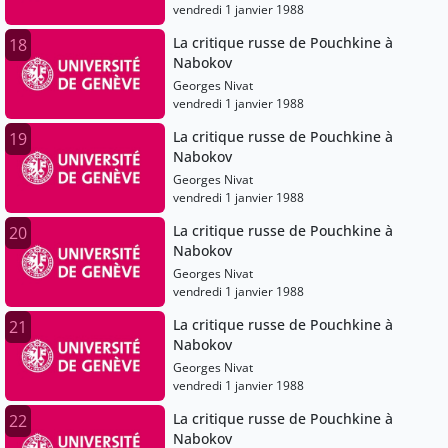
vendredi 1 janvier 1988
La critique russe de Pouchkine à
18
Nabokov
Georges Nivat
vendredi 1 janvier 1988
La critique russe de Pouchkine à
19
Nabokov
Georges Nivat
vendredi 1 janvier 1988
La critique russe de Pouchkine à
20
Nabokov
Georges Nivat
vendredi 1 janvier 1988
La critique russe de Pouchkine à
21
Nabokov
Georges Nivat
vendredi 1 janvier 1988
La critique russe de Pouchkine à
22
Nabokov