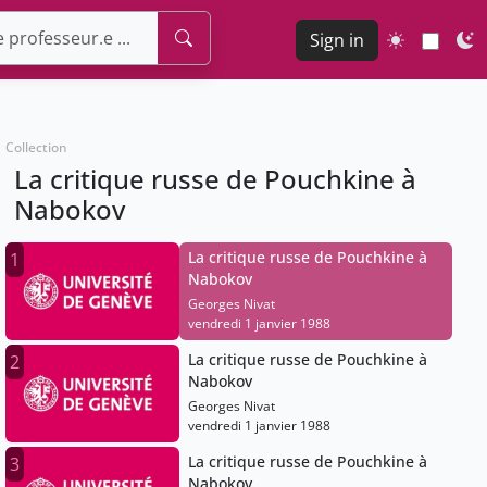
Sign in
Collection
La critique russe de Pouchkine à
Nabokov
La critique russe de Pouchkine à
1
Nabokov
Georges Nivat
vendredi 1 janvier 1988
La critique russe de Pouchkine à
2
Nabokov
Georges Nivat
vendredi 1 janvier 1988
La critique russe de Pouchkine à
3
Nabokov