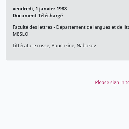
vendredi, 1 janvier 1988
Document Téléchargé
Faculté des lettres - Département de langues et de lit
MESLO
Littérature russe, Pouchkine, Nabokov
Please sign in 