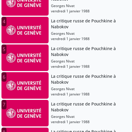
Georges Nivat
vendredi 1 janvier 1988
La critique russe de Pouchkine à
4
Nabokov
Georges Nivat
vendredi 1 janvier 1988
La critique russe de Pouchkine à
5
Nabokov
Georges Nivat
vendredi 1 janvier 1988
La critique russe de Pouchkine à
6
Nabokov
Georges Nivat
vendredi 1 janvier 1988
La critique russe de Pouchkine à
7
Nabokov
Georges Nivat
vendredi 1 janvier 1988
La critique russe de Pouchkine à