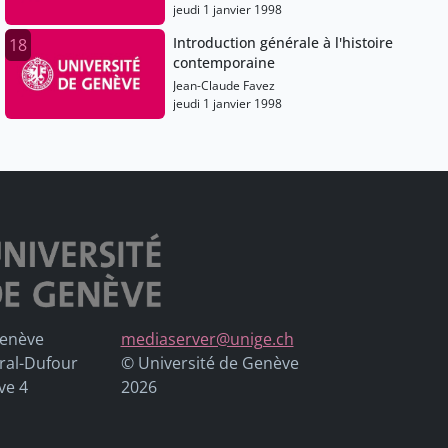
jeudi 1 janvier 1998
Introduction générale à l'histoire
18
contemporaine
Jean-Claude Favez
jeudi 1 janvier 1998
Genève
mediaserver@unige.ch
ral-Dufour
© Université de Genève
ve 4
2026