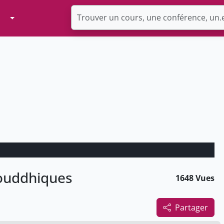
Toggle Dropdown
bouddhiques
1648 Vues
Partager