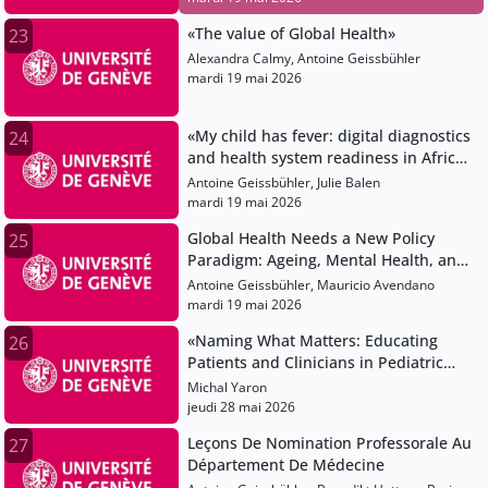
«The value of Global Health»
23
Alexandra Calmy, Antoine Geissbühler
mardi 19 mai 2026
«My child has fever: digital diagnostics
24
and health system readiness in African
contexts»
Antoine Geissbühler, Julie Balen
mardi 19 mai 2026
Global Health Needs a New Policy
25
Paradigm: Ageing, Mental Health, and
the Science of What Works»
Antoine Geissbühler, Mauricio Avendano
mardi 19 mai 2026
«Naming What Matters: Educating
26
Patients and Clinicians in Pediatric
and Adolescent Gynecology»
Michal Yaron
jeudi 28 mai 2026
Leçons De Nomination Professorale Au
27
Département De Médecine