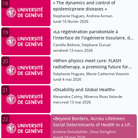
« The dynamics and control of
18
epidemicprone diseases »
Stephanie Hugues, Andrew Azman
lundi 16 février 2026
«La régénération parodontale à
19
l’interface de l’ingénierie tissulaire, de
la recherche préclinique et de
Camilla Bellone, Stéphane Durual
l’innovation»
vendredi 13 mars 2026
«When physics meet cure: FLASH
20
radiotherapy, a promising future for
radiation oncology»
Stéphanie Hugues, Marie-Catherine Vozenin
lundi 4 mai 2026
«Disability and Global Health»
21
Alexandra Calmy, Minerva Rivas Velarde
mercredi 13 mai 2026
«Beyond Borders, Across Lifetimes:
22
Social Determinants of Health in a Life-
Course and Global Perspective»
Antoine Geissbühler, Silvia Stringhini
mardi 19 mai 2026