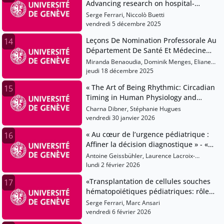
Advancing research on hospital-
acquired bloodstream infections »
Serge Ferrari, Niccolò Buetti
vendredi 5 décembre 2025
Leçons De Nomination Professorale Au
14
Département De Santé Et Médecine
Communautaires
Miranda Benaoudia, Dominik Menges, Eliane
Rohner, Bernadette Van Der Linden
jeudi 18 décembre 2025
« The Art of Being Rhythmic: Circadian
15
Timing in Human Physiology and
Health »
Charna Dibner, Stéphanie Hugues
vendredi 30 janvier 2026
« Au cœur de l’urgence pédiatrique :
16
Affiner la décision diagnostique » - «
L’urgence pédiatrique : Apprendre,
Antoine Geissbühler, Laurence Lacroix-
sécuriser, innover »
Ducardonnoy, Sergio Manzano
lundi 2 février 2026
«Transplantation de cellules souches
17
hématopoïétiques pédiatriques: rôle
de la thérapie individualisée du
Serge Ferrari, Marc Ansari
Busulfan»
vendredi 6 février 2026