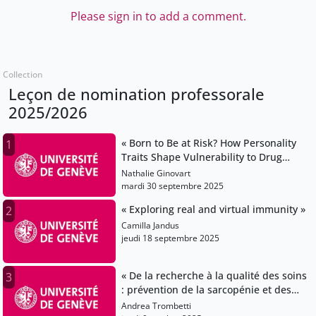
Please sign in to add a comment.
Collection
Leçon de nomination professorale
2025/2026
« Born to Be at Risk? How Personality
1
Traits Shape Vulnerability to Drug
Abuse »
Nathalie Ginovart
mardi 30 septembre 2025
« Exploring real and virtual immunity »
2
Camilla Jandus
jeudi 18 septembre 2025
« De la recherche à la qualité des soins
3
: prévention de la sarcopénie et des
chutes à Genève »
Andrea Trombetti