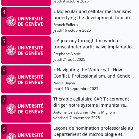
jeudi 9 octobre 2025
« Molecular and cellular mechanisms
4
underlying the development, function
and evolution of cortical circuits »
Franck Polleux
jeudi 16 octobre 2025
« A journey through the world of
5
transcatheter aortic valve implantation
»
Stéphane Noble
jeudi 21 août 2025
« Navigating the Whitecoat : How
6
Conflict, Professionalism, and Gender
Shape Physician Career Choice »
Nadia Bajwa
mardi 16 septembre 2025
Thérapie cellulaire CAR T : comment
7
diriger notre système immunitaire
contre les tumeurs cérébrales
Antoine Geissbühler, Denis Migliorini
vendredi 7 novembre 2025
Leçons de nomination professorale au
8
Département de microbiologie et