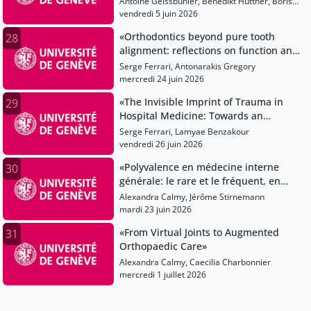
Antoine Geissbühler, Benedikt Huttner, Boris
Juelg, Dionysios Neofytos
vendredi 5 juin 2026
«Orthodontics beyond pure tooth
28
alignment: reflections on function and
inclusion»
Serge Ferrari, Antonarakis Gregory
mercredi 24 juin 2026
«The Invisible Imprint of Trauma in
29
Hospital Medicine: Towards an
Integrative Psychotraumatology in
Serge Ferrari, Lamyae Benzakour
Somatic Care»
vendredi 26 juin 2026
«Polyvalence en médecine interne
30
générale: le rare et le fréquent, en
clinique comme en recherche»
Alexandra Calmy, Jérôme Stirnemann
mardi 23 juin 2026
«From Virtual Joints to Augmented
31
Orthopaedic Care»
Alexandra Calmy, Caecilia Charbonnier
mercredi 1 juillet 2026