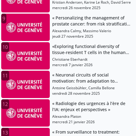
médecine moléculaire – Chaire
Kristian Andersen, Karine Le Roch, David Serre
d’excellence
mercredi 26 novembre 2025
« Personalizing the management of
9
prostate cancer: from risk stratification
to image-guided precision surgery »
Alexandra Calmy, Massimo Valerio
jeudi 27 novembre 2025
«Exploring functional diversity of
10
tissue-resident T cells in the human
papillomavirus model»
Christiane Eberhardt
mercredi 7 janvier 2026
« Neuronal circuits of social
11
motivation: from adaptation to
vulnerability »
Antoine Geissbühler, Camilla Bellone
vendredi 28 novembre 2025
« Radiologie des urgences à l’ère de
12
l’IA: enjeux et perspectives »
Alexandra Platon
mercredi 21 janvier 2026
« From surveillance to treatment:
13