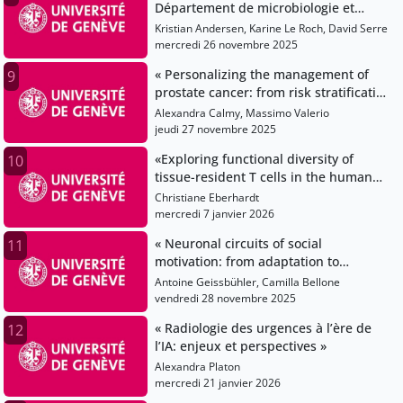
Département de microbiologie et
médecine moléculaire – Chaire
Kristian Andersen, Karine Le Roch, David Serre
d’excellence
mercredi 26 novembre 2025
« Personalizing the management of
9
prostate cancer: from risk stratification
to image-guided precision surgery »
Alexandra Calmy, Massimo Valerio
jeudi 27 novembre 2025
«Exploring functional diversity of
10
tissue-resident T cells in the human
papillomavirus model»
Christiane Eberhardt
mercredi 7 janvier 2026
« Neuronal circuits of social
11
motivation: from adaptation to
vulnerability »
Antoine Geissbühler, Camilla Bellone
vendredi 28 novembre 2025
« Radiologie des urgences à l’ère de
12
l’IA: enjeux et perspectives »
Alexandra Platon
mercredi 21 janvier 2026