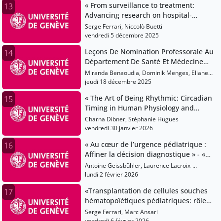
« From surveillance to treatment:
13
Advancing research on hospital-
acquired bloodstream infections »
Serge Ferrari, Niccolò Buetti
vendredi 5 décembre 2025
Leçons De Nomination Professorale Au
14
Département De Santé Et Médecine
Communautaires
Miranda Benaoudia, Dominik Menges, Eliane
Rohner, Bernadette Van Der Linden
jeudi 18 décembre 2025
« The Art of Being Rhythmic: Circadian
15
Timing in Human Physiology and
Health »
Charna Dibner, Stéphanie Hugues
vendredi 30 janvier 2026
« Au cœur de l’urgence pédiatrique :
16
Affiner la décision diagnostique » - «
L’urgence pédiatrique : Apprendre,
Antoine Geissbühler, Laurence Lacroix-
sécuriser, innover »
Ducardonnoy, Sergio Manzano
lundi 2 février 2026
«Transplantation de cellules souches
17
hématopoïétiques pédiatriques: rôle
de la thérapie individualisée du
Serge Ferrari, Marc Ansari
Busulfan»
vendredi 6 février 2026