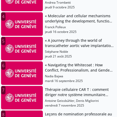
chutes à Genève »
Andrea Trombetti
jeudi 9 octobre 2025
« Molecular and cellular mechanisms
4
underlying the development, function
and evolution of cortical circuits »
Franck Polleux
jeudi 16 octobre 2025
« A journey through the world of
5
transcatheter aortic valve implantation
»
Stéphane Noble
jeudi 21 août 2025
« Navigating the Whitecoat : How
6
Conflict, Professionalism, and Gender
Shape Physician Career Choice »
Nadia Bajwa
mardi 16 septembre 2025
Thérapie cellulaire CAR T : comment
7
diriger notre système immunitaire
contre les tumeurs cérébrales
Antoine Geissbühler, Denis Migliorini
vendredi 7 novembre 2025
Leçons de nomination professorale au
8