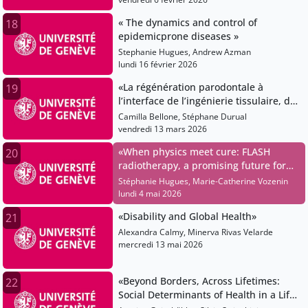
« The dynamics and control of
18
epidemicprone diseases »
Stephanie Hugues, Andrew Azman
lundi 16 février 2026
«La régénération parodontale à
19
l’interface de l’ingénierie tissulaire, de
la recherche préclinique et de
Camilla Bellone, Stéphane Durual
l’innovation»
vendredi 13 mars 2026
«When physics meet cure: FLASH
20
radiotherapy, a promising future for
radiation oncology»
Stéphanie Hugues, Marie-Catherine Vozenin
lundi 4 mai 2026
«Disability and Global Health»
21
Alexandra Calmy, Minerva Rivas Velarde
mercredi 13 mai 2026
«Beyond Borders, Across Lifetimes:
22
Social Determinants of Health in a Life-