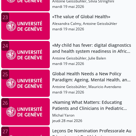
Course and Global Perspective»
Antoine Geissbühler, Silvia Stringhini
mardi 19 mai 2026
«The value of Global Health»
23
Alexandra Calmy, Antoine Geissbühler
mardi 19 mai 2026
«My child has fever: digital diagnostics
24
and health system readiness in African
contexts»
Antoine Geissbühler, Julie Balen
mardi 19 mai 2026
Global Health Needs a New Policy
25
Paradigm: Ageing, Mental Health, and
the Science of What Works»
Antoine Geissbühler, Mauricio Avendano
mardi 19 mai 2026
«Naming What Matters: Educating
26
Patients and Clinicians in Pediatric
and Adolescent Gynecology»
Michal Yaron
jeudi 28 mai 2026
Leçons De Nomination Professorale Au
27