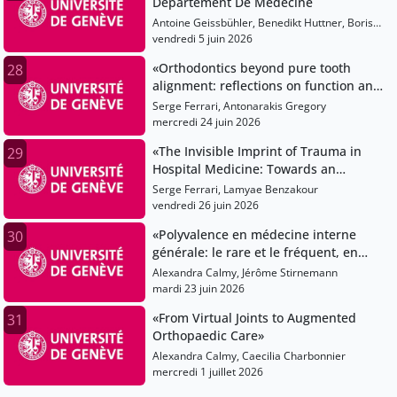
Département De Médecine
Antoine Geissbühler, Benedikt Huttner, Boris
Juelg, Dionysios Neofytos
vendredi 5 juin 2026
«Orthodontics beyond pure tooth
28
alignment: reflections on function and
inclusion»
Serge Ferrari, Antonarakis Gregory
mercredi 24 juin 2026
«The Invisible Imprint of Trauma in
29
Hospital Medicine: Towards an
Integrative Psychotraumatology in
Serge Ferrari, Lamyae Benzakour
Somatic Care»
vendredi 26 juin 2026
«Polyvalence en médecine interne
30
générale: le rare et le fréquent, en
clinique comme en recherche»
Alexandra Calmy, Jérôme Stirnemann
mardi 23 juin 2026
«From Virtual Joints to Augmented
31
Orthopaedic Care»
Alexandra Calmy, Caecilia Charbonnier
mercredi 1 juillet 2026