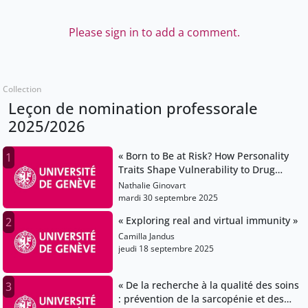
Please sign in to add a comment.
Collection
Leçon de nomination professorale
2025/2026
« Born to Be at Risk? How Personality
1
Traits Shape Vulnerability to Drug
Abuse »
Nathalie Ginovart
mardi 30 septembre 2025
« Exploring real and virtual immunity »
2
Camilla Jandus
jeudi 18 septembre 2025
« De la recherche à la qualité des soins
3
: prévention de la sarcopénie et des