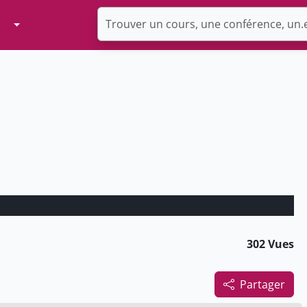
Toggle Dropdown
302 Vues
Partager